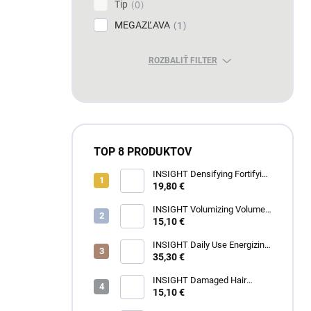
Tip
0
MEGAZĽAVA
1
ROZBALIŤ FILTER
TOP 8 PRODUKTOV
INSIGHT Densifying Fortifying
Shampoo 350 ml
19,80 €
INSIGHT Volumizing Volume
Up Shampoo 350 ml
15,10 €
INSIGHT Daily Use Energizing
Shampoo 900 ml
35,30 €
INSIGHT Damaged Hair
Restructurizing Shampoo 350
15,10 €
ml