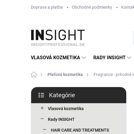
Prejsť
Doprava a platba
Obchodné podmienky
Kontak
na
obsah
VLASOVÁ KOZMETIKA
RADY INSIGHT
Domov
Pleťová kozmetika
Fragrance - prírodné 
B
Kategórie
o
Preskočiť
č
kategórie
n
Vlasová kozmetika
ý
Rady INSIGHT
p
a
HAIR CARE AND TREATMENTS