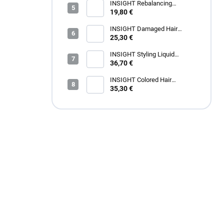
INSIGHT Rebalancing
Rebalancing Shampoo 350 ml
19,80 €
INSIGHT Damaged Hair
Restructurizing Hair Mask 400
25,30 €
ml
INSIGHT Styling Liquid
Crystals 100 ml
36,70 €
INSIGHT Colored Hair
Protective Shampoo 900 ml
35,30 €