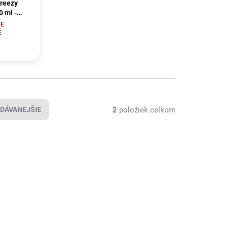
reezy
0 ml -
ně na
E
É
2
položiek celkom
DÁVANEJŠIE
IFE186