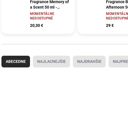
Fragrance Memory of
Fragrance B
a Scent 50 ml -
Afternoon 5
přírodní vůně na
přírodní vů
MOMENTÁLNE
MOMENTÁLN
vlasy a tělo
vlasy a tělo
NEDOSTUPNÉ
NEDOSTUPN
20,30 €
29 €
R
a
ABECEDNE
NAJLACNEJŠIE
NAJDRAHŠIE
NAJPRE
d
e
n
V
i
ý
MEGAZĽAVA
IFE185
e
p
p
i
r
s
o
p
d
r
u
o