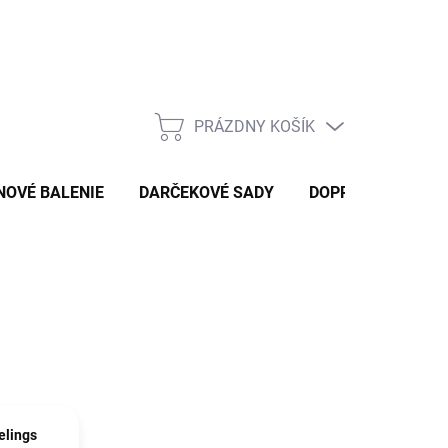
PRÁZDNY KOŠÍK
NÁKUPNÝ
KOŠÍK
NOVÉ BALENIE
DARČEKOVÉ SADY
DOPRAVA A PLAT
elings