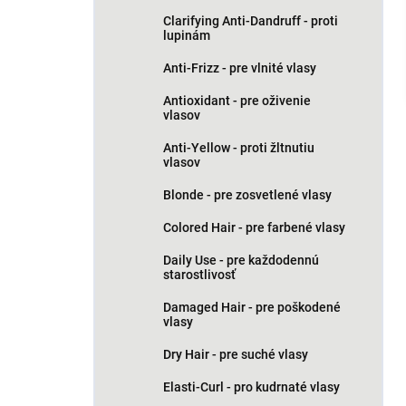
n
Clarifying Anti-Dandruff - proti
e
lupinám
l
Anti-Frizz - pre vlnité vlasy
Antioxidant - pre oživenie
vlasov
Anti-Yellow - proti žltnutiu
vlasov
Blonde - pre zosvetlené vlasy
Colored Hair - pre farbené vlasy
Daily Use - pre každodennú
starostlivosť
Damaged Hair - pre poškodené
vlasy
Dry Hair - pre suché vlasy
Elasti-Curl - pro kudrnaté vlasy