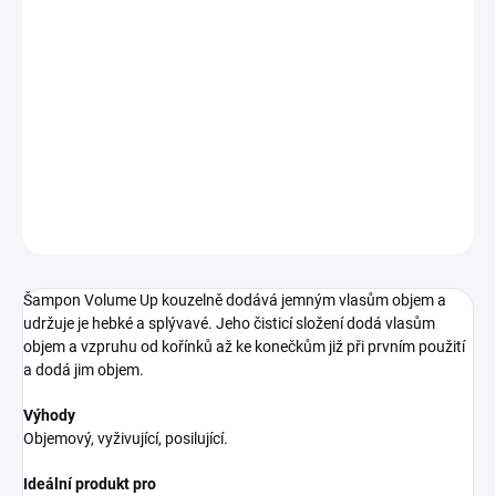
11.8.2026
−
+
Pridať do košíka
šampón pre objem vlasov
DETAILNÉ INFORMÁCIE
OPÝTAŤ SA
STRÁŽIŤ
Šampon Volume Up kouzelně dodává jemným vlasům objem a
udržuje je hebké a splývavé. Jeho čisticí složení dodá vlasům
objem a vzpruhu od kořínků až ke konečkům již při prvním použití
a dodá jim objem.
Výhody
Objemový, vyživující, posilující.
Ideální produkt pro