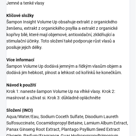
Jemné a tenké vlasy
Klíčové složky
Šampon Insight Volume Up obsahuje extrakt z organického
ženšenu, extrakt z organického psyllia a extrakt z organické
kopřivy bílé, které mají objemové, antioxidační, zklidňující a
stimulační účinky. Toto složení také podporuje růst vlasů a
posiluje jejich délky.
Více informací
Šampon Volume Up dodává jemným a řídkým vlasům objem a
dodává jim hebkost, plnost a lehkost od kořínků ke konečkům.
Návod k použití
Krok 1: naneste šampon Volume Up na vlhké vlasy. Krok 2:
masírovat a užívat si. Krok 3: důkladně opláchněte
Složení (INCI)
Aqua/Water/Eau, Sodium Coceth Sulfate, Disodium Laureth
Sulfosuccinate, Cocamidopropyl Betaine, Lamium Album Extract,
Panax Ginseng Root Extract, Plantago Psyllium Seed Extract
Glycerin, Parfum/Fragrance, Guar Hydroxypropyltrimonium