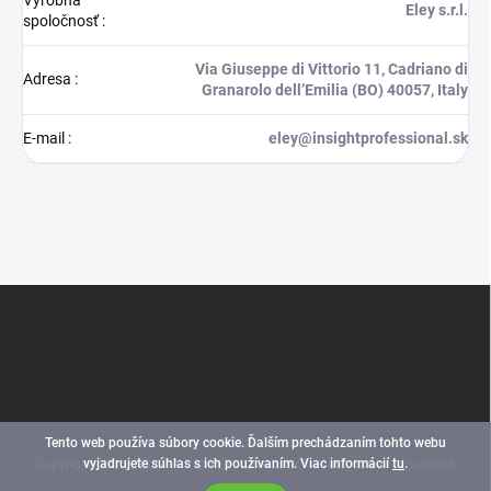
Výrobná
Eley s.r.l.
spoločnosť
:
Via Giuseppe di Vittorio 11, Cadriano di
Adresa
:
Granarolo dell’Emilia (BO) 40057, Italy
E-mail
:
eley@insightprofessional.sk
Z
á
p
ä
t
i
e
Tento web používa súbory cookie. Ďalším prechádzaním tohto webu
vyjadrujete súhlas s ich používaním. Viac informácií
tu
.
Copyright 2026
INSIGHT PROFESSIONAL (SK)
. Všetky práva vyhradené.