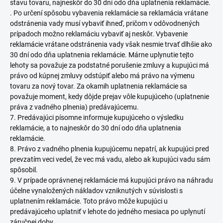
stavu tovaru, najneskôr do 30 dní odo dňa uplatnenia reklamácie.
. Po určení spôsobu vybavenia reklamácie sa reklamácia vrátane
odstránenia vady musí vybaviť ihneď, pričom v odôvodnených
prípadoch možno reklamáciu vybaviť aj neskôr. Vybavenie
reklamácie vrátane odstránenia vady však nesmie trvať dlhšie ako
30 dní odo dňa uplatnenia reklamácie. Márne uplynutie tejto
lehoty sa považuje za podstatné porušenie zmluvy a kupujúci má
právo od kúpnej zmluvy odstúpiť alebo má právo na výmenu
tovaru za nový tovar. Za okamih uplatnenia reklamácie sa
považuje moment, kedy dôjde prejav vôle kupujúceho (uplatnenie
práva z vadného plnenia) predávajúcemu.
7. Predávajúci písomne informuje kupujúceho o výsledku
reklamácie, a to najneskôr do 30 dní odo dňa uplatnenia
reklamácie.
8. Právo z vadného plnenia kupujúcemu nepatrí, ak kupujúci pred
prevzatím veci vedel, že vec má vadu, alebo ak kupujúci vadu sám
spôsobil.
9. V prípade oprávnenej reklamácie má kupujúci právo na náhradu
účelne vynaložených nákladov vzniknutých v súvislosti s
uplatnením reklamácie. Toto právo môže kupujúci u
predávajúceho uplatniť v lehote do jedného mesiaca po uplynutí
záručnej doby.