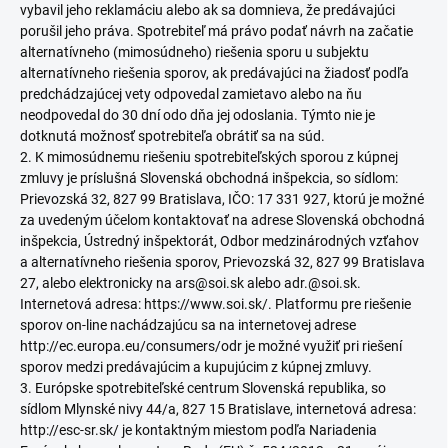
vybavil jeho reklamáciu alebo ak sa domnieva, že predávajúci
porušil jeho práva. Spotrebiteľ má právo podať návrh na začatie
alternatívneho (mimosúdneho) riešenia sporu u subjektu
alternatívneho riešenia sporov, ak predávajúci na žiadosť podľa
predchádzajúcej vety odpovedal zamietavo alebo na ňu
neodpovedal do 30 dní odo dňa jej odoslania. Týmto nie je
dotknutá možnosť spotrebiteľa obrátiť sa na súd.
2. K mimosúdnemu riešeniu spotrebiteľských sporou z kúpnej
zmluvy je príslušná Slovenská obchodná inšpekcia, so sídlom:
Prievozská 32, 827 99 Bratislava, IČO: 17 331 927, ktorú je možné
za uvedeným účelom kontaktovať na adrese Slovenská obchodná
inšpekcia, Ústredný inšpektorát, Odbor medzinárodných vzťahov
a alternatívneho riešenia sporov, Prievozská 32, 827 99 Bratislava
27, alebo elektronicky na ars@soi.sk alebo adr.@soi.sk.
Internetová adresa: https://www.soi.sk/. Platformu pre riešenie
sporov on-line nachádzajúcu sa na internetovej adrese
http://ec.europa.eu/consumers/odr je možné využiť pri riešení
sporov medzi predávajúcim a kupujúcim z kúpnej zmluvy.
3. Európske spotrebiteľské centrum Slovenská republika, so
sídlom Mlynské nivy 44/a, 827 15 Bratislave, internetová adresa:
http://esc-sr.sk/ je kontaktným miestom podľa Nariadenia