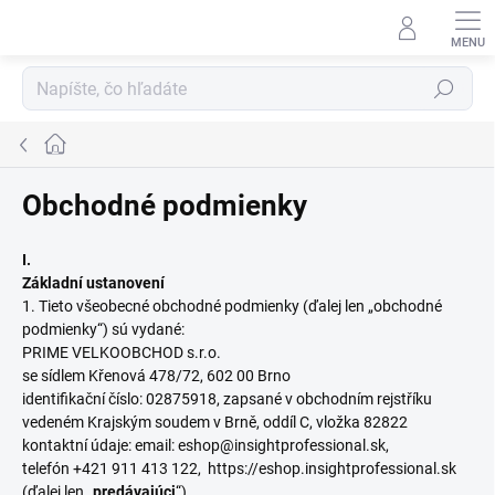
Prejsť
na
obsah
Hľadať
Domov
Obchodné podmienky
I.
Základní ustanovení
1. Tieto všeobecné obchodné podmienky (ďalej len „obchodné
podmienky“) sú vydané:
PRIME VELKOOBCHOD s.r.o.
se sídlem
Křenová 478/72, 602 00 Brno
identifikační číslo: 02875918, zapsané v obchodním rejstříku
vedeném Krajským soudem v Brně, oddíl C, vložka 82822
kontaktní údaje: email: eshop@insightprofessional.sk,
telefón +421 911 413 122, https://eshop.insightprofessional.sk
(ďalej len „
predávajúci
“)