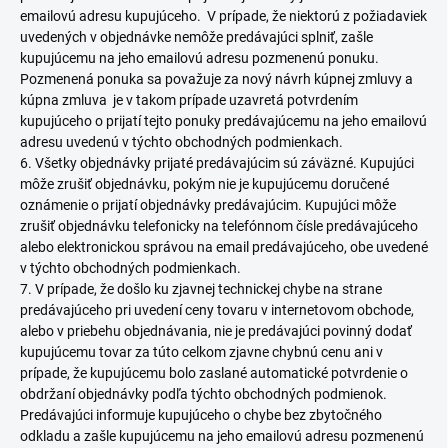
emailovú adresu kupujúceho. V prípade, že niektorú z požiadaviek
uvedených v objednávke nemôže predávajúci splniť, zašle
kupujúcemu na jeho emailovú adresu pozmenenú ponuku.
Pozmenená ponuka sa považuje za nový návrh kúpnej zmluvy a
kúpna zmluva je v takom prípade uzavretá potvrdením
kupujúceho o prijatí tejto ponuky predávajúcemu na jeho emailovú
adresu uvedenú v týchto obchodných podmienkach.
6. Všetky objednávky prijaté predávajúcim sú záväzné. Kupujúci
môže zrušiť objednávku, pokým nie je kupujúcemu doručené
oznámenie o prijatí objednávky predávajúcim. Kupujúci môže
zrušiť objednávku telefonicky na telefónnom čísle predávajúceho
alebo elektronickou správou na email predávajúceho, obe uvedené
v týchto obchodných podmienkach.
7. V prípade, že došlo ku zjavnej technickej chybe na strane
predávajúceho pri uvedení ceny tovaru v internetovom obchode,
alebo v priebehu objednávania, nie je predávajúci povinný dodať
kupujúcemu tovar za túto celkom zjavne chybnú cenu ani v
prípade, že kupujúcemu bolo zaslané automatické potvrdenie o
obdržaní objednávky podľa týchto obchodných podmienok.
Predávajúci informuje kupujúceho o chybe bez zbytočného
odkladu a zašle kupujúcemu na jeho emailovú adresu pozmenenú