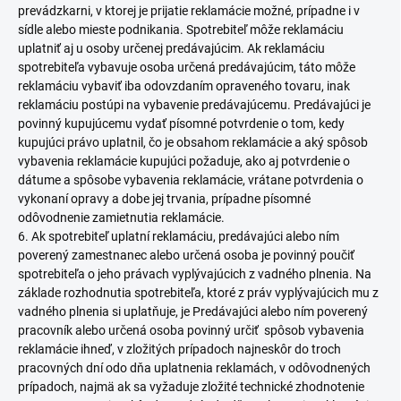
prevádzkarni, v ktorej je prijatie reklamácie možné, prípadne i v
sídle alebo mieste podnikania. Spotrebiteľ môže reklamáciu
uplatniť aj u osoby určenej predávajúcim. Ak reklamáciu
spotrebiteľa vybavuje osoba určená predávajúcim, táto môže
reklamáciu vybaviť iba odovzdaním opraveného tovaru, inak
reklamáciu postúpi na vybavenie predávajúcemu. Predávajúci je
povinný kupujúcemu vydať písomné potvrdenie o tom, kedy
kupujúci právo uplatnil, čo je obsahom reklamácie a aký spôsob
vybavenia reklamácie kupujúci požaduje, ako aj potvrdenie o
dátume a spôsobe vybavenia reklamácie, vrátane potvrdenia o
vykonaní opravy a dobe jej trvania, prípadne písomné
odôvodnenie zamietnutia reklamácie.
6. Ak spotrebiteľ uplatní reklamáciu, predávajúci alebo ním
poverený zamestnanec alebo určená osoba je povinný poučiť
spotrebiteľa o jeho právach vyplývajúcich z vadného plnenia. Na
základe rozhodnutia spotrebiteľa, ktoré z práv vyplývajúcich mu z
vadného plnenia si uplatňuje, je Predávajúci alebo ním poverený
pracovník alebo určená osoba povinný určiť spôsob vybavenia
reklamácie ihneď, v zložitých prípadoch najneskôr do troch
pracovných dní odo dňa uplatnenia reklamách, v odôvodnených
prípadoch, najmä ak sa vyžaduje zložité technické zhodnotenie