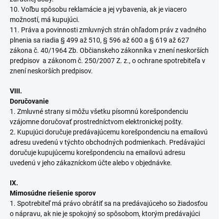
10. Voľbu spôsobu reklamácie a jej vybavenia, ak je viacero
možností, má kupujúci.
11. Práva a povinnosti zmluvných strán ohľadom práv z vadného
plnenia sa riadia § 499 až 510, § 596 až 600 a § 619 až 627
zákona č. 40/1964 Zb. Občianskeho zákonníka v znení neskorších
predpisov a zákonom č. 250/2007 Z. z., o ochrane spotrebiteľa v
znení neskorších predpisov.
VIII.
Doručovanie
1. Zmluvné strany si môžu všetku písomnú korešpondenciu
vzájomne doručovať prostredníctvom elektronickej pošty.
2. Kupujúci doručuje predávajúcemu korešpondenciu na emailovú
adresu uvedenú v týchto obchodných podmienkach. Predávajúci
doručuje kupujúcemu korešpondenciu na emailovú adresu
uvedenú v jeho zákazníckom účte alebo v objednávke.
IX.
Mimosúdne riešenie sporov
1. Spotrebiteľ má právo obrátiť sa na predávajúceho so žiadosťou
o nápravu, ak nie je spokojný so spôsobom, ktorým predávajúci