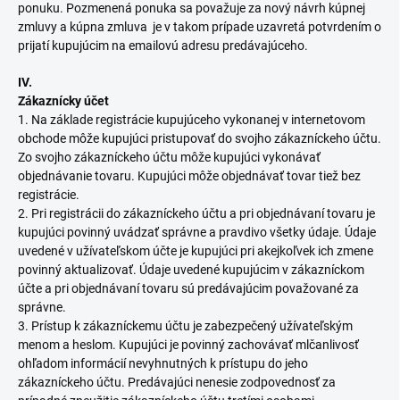
ponuku. Pozmenená ponuka sa považuje za nový návrh kúpnej
zmluvy a kúpna zmluva je v takom prípade uzavretá potvrdením o
prijatí kupujúcim na emailovú adresu predávajúceho.
IV.
Zákaznícky účet
1. Na základe registrácie kupujúceho vykonanej v internetovom
obchode môže kupujúci pristupovať do svojho zákazníckeho účtu.
Zo svojho zákazníckeho účtu môže kupujúci vykonávať
objednávanie tovaru. Kupujúci môže objednávať tovar tiež bez
registrácie.
2. Pri registrácii do zákazníckeho účtu a pri objednávaní tovaru je
kupujúci povinný uvádzať správne a pravdivo všetky údaje. Údaje
uvedené v užívateľskom účte je kupujúci pri akejkoľvek ich zmene
povinný aktualizovať. Údaje uvedené kupujúcim v zákazníckom
účte a pri objednávaní tovaru sú predávajúcim považované za
správne.
3. Prístup k zákazníckemu účtu je zabezpečený užívateľským
menom a heslom. Kupujúci je povinný zachovávať mlčanlivosť
ohľadom informácií nevyhnutných k prístupu do jeho
zákazníckeho účtu. Predávajúci nenesie zodpovednosť za