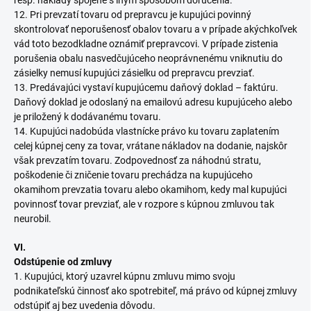
resp. náklady spojené s iným spôsobom doručenia.
12. Pri prevzatí tovaru od prepravcu je kupujúci povinný
skontrolovať neporušenosť obalov tovaru a v prípade akýchkoľvek
vád toto bezodkladne oznámiť prepravcovi. V prípade zistenia
porušenia obalu nasvedčujúceho neoprávnenému vniknutiu do
zásielky nemusí kupujúci zásielku od prepravcu prevziať.
13. Predávajúci vystaví kupujúcemu daňový doklad – faktúru.
Daňový doklad je odoslaný na emailovú adresu kupujúceho alebo
je priložený k dodávanému tovaru.
14. Kupujúci nadobúda vlastnícke právo ku tovaru zaplatením
celej kúpnej ceny za tovar, vrátane nákladov na dodanie, najskôr
však prevzatím tovaru. Zodpovednosť za náhodnú stratu,
poškodenie či zničenie tovaru prechádza na kupujúceho
okamihom prevzatia tovaru alebo okamihom, kedy mal kupujúci
povinnosť tovar prevziať, ale v rozpore s kúpnou zmluvou tak
neurobil.
VI.
Odstúpenie od zmluvy
1. Kupujúci, ktorý uzavrel kúpnu zmluvu mimo svoju
podnikateľskú činnosť ako spotrebiteľ, má právo od kúpnej zmluvy
odstúpiť aj bez uvedenia dôvodu.