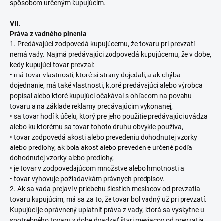
spôsobom určeným kupujúcim.
VII.
Práva z vadného plnenia
1. Predávajúci zodpovedá kupujúcemu, že tovaru pri prevzatí
nemá vady. Najmä predávajúci zodpovedá kupujúcemu, že v dobe,
kedy kupujúci tovar prevzal:
• má tovar vlastnosti, ktoré si strany dojedali, a ak chýba
dojednanie, má také vlastnosti, ktoré predávajúci alebo výrobca
popísal alebo ktoré kupujúci očakával s ohľadom na povahu
tovaru a na základe reklamy predávajúcim vykonanej,
• sa tovar hodí k účelu, ktorý pre jeho použitie predávajúci uvádza
alebo ku ktorému sa tovar tohoto druhu obvykle používa,
• tovar zodpovedá akosti alebo prevedeniu dohodnutej vzorky
alebo predlohy, ak bola akosť alebo prevedenie určené podľa
dohodnutej vzorky alebo predlohy,
• je tovar v zodpovedajúcom množstve alebo hmotnosti a
• tovar vyhovuje požiadavkám právnych predpisov.
2. Ak sa vada prejaví v priebehu šiestich mesiacov od prevzatia
tovaru kupujúcim, má sa za to, že tovar bol vadný už pri prevzatí.
Kupujúci je oprávnený uplatniť práva z vady, ktorá sa vyskytne u
spotrebného tovaru v dobe dvadsať štyri mesiacov od prevzatia.