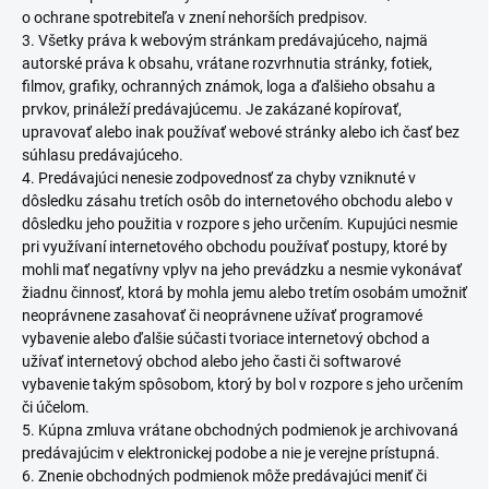
o ochrane spotrebiteľa v znení nehorších predpisov.
3. Všetky práva k webovým stránkam predávajúceho, najmä
autorské práva k obsahu, vrátane rozvrhnutia stránky, fotiek,
filmov, grafiky, ochranných známok, loga a ďalšieho obsahu a
prvkov, prináleží predávajúcemu. Je zakázané kopírovať,
upravovať alebo inak používať webové stránky alebo ich časť bez
súhlasu predávajúceho.
4. Predávajúci nenesie zodpovednosť za chyby vzniknuté v
dôsledku zásahu tretích osôb do internetového obchodu alebo v
dôsledku jeho použitia v rozpore s jeho určením. Kupujúci nesmie
pri využívaní internetového obchodu používať postupy, ktoré by
mohli mať negatívny vplyv na jeho prevádzku a nesmie vykonávať
žiadnu činnosť, ktorá by mohla jemu alebo tretím osobám umožniť
neoprávnene zasahovať či neoprávnene užívať programové
vybavenie alebo ďalšie súčasti tvoriace internetový obchod a
užívať internetový obchod alebo jeho časti či softwarové
vybavenie takým spôsobom, ktorý by bol v rozpore s jeho určením
či účelom.
5. Kúpna zmluva vrátane obchodných podmienok je archivovaná
predávajúcim v elektronickej podobe a nie je verejne prístupná.
6. Znenie obchodných podmienok môže predávajúci meniť či