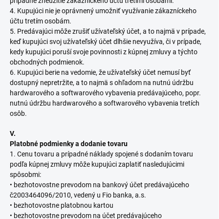
prípadné zneužitie zákazníckeho účtu tretími osobami.
4. Kupujúci nie je oprávnený umožniť využívanie zákazníckeho
účtu tretím osobám.
5. Predávajúci môže zrušiť užívateľský účet, a to najmä v prípade,
keď kupujúci svoj užívateľský účet dlhšie nevyužíva, či v prípade,
kedy kupujúci poruší svoje povinnosti z kúpnej zmluvy a týchto
obchodných podmienok.
6. Kupujúci berie na vedomie, že užívateľský účet nemusí byť
dostupný nepretržite, a to najmä s ohľadom na nutnú údržbu
hardwarového a softwarového vybavenia predávajúceho, popr.
nutnú údržbu hardwarového a softwarového vybavenia tretích
osôb.
V.
Platobné podmienky a dodanie tovaru
1. Cenu tovaru a prípadné náklady spojené s dodaním tovaru
podľa kúpnej zmluvy môže kupujúci zaplatiť nasledujúcimi
spôsobmi:
• bezhotovostne prevodom na bankový účet predávajúceho
č2003464096/2010, vedený u Fio banka, a.s.
• bezhotovostne platobnou kartou
• bezhotovostne prevodom na účet predávajúceho