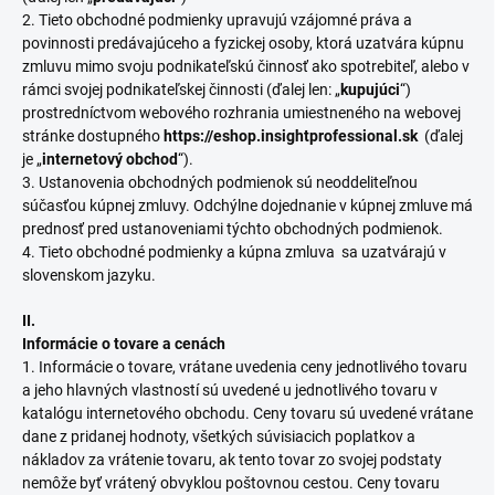
2. Tieto obchodné podmienky upravujú vzájomné práva a
povinnosti predávajúceho a fyzickej osoby, ktorá uzatvára kúpnu
zmluvu mimo svoju podnikateľskú činnosť ako spotrebiteľ, alebo v
rámci svojej podnikateľskej činnosti (ďalej len: „
kupujúci
“)
prostredníctvom webového rozhrania umiestneného na webovej
stránke dostupného
https://eshop.insightprofessional.sk
(ďalej
je „
internetový obchod
“).
3. Ustanovenia obchodných podmienok sú neoddeliteľnou
súčasťou kúpnej zmluvy. Odchýlne dojednanie v kúpnej zmluve má
prednosť pred ustanoveniami týchto obchodných podmienok.
4. Tieto obchodné podmienky a kúpna zmluva sa uzatvárajú v
slovenskom jazyku.
II.
Informácie o tovare a cenách
1. Informácie o tovare, vrátane uvedenia ceny jednotlivého tovaru
a jeho hlavných vlastností sú uvedené u jednotlivého tovaru v
katalógu internetového obchodu. Ceny tovaru sú uvedené vrátane
dane z pridanej hodnoty, všetkých súvisiacich poplatkov a
nákladov za vrátenie tovaru, ak tento tovar zo svojej podstaty
nemôže byť vrátený obvyklou poštovnou cestou. Ceny tovaru