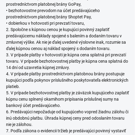
prostredníctvom platobnej brány GoPay,
• bezhotovostne prevodom na účet predávajúceho
prostredníctvom platobnej brány Shoptet Pay,
• dobierkou v hotovosti pri prevzatí tovaru,
2. Spoločne s kúpnou cenou je kupujúci povinný zaplatiť
predávajúcemu náklady spojené s balením a dodaním tovaru v
zmluvnej výške. Ak nie je ďalej uvedené výslovne inak, rozumie sa
ďalej kúpnou cenou aj náklad spojený s dodaním tovaru.
3. V prípade platby v hotovosti je kúpna cena splatná pri prevzatí
tovaru. V prípade bezhotovostnej platby je kúpna cena splatná do
14 dní od uzavretia kúpnej zmluvy.
4. V prípade platby prostredníctvom platobnou brány postupuje
kupujúci podľa pokynov príslušného poskytovateľa elektronických
platieb.
5. V prípade bezhotovostnej platby je záväzok kupujúceho zaplatiť
kúpnu cenu splnený okamihom pripísania príslušnej sumy na
bankový účet predávajúceho.
6. Predávajúci nepožaduje od kupujúceho vopred žiadnu zálohu či
inú obdobnú platbu. Úhrada kúpnej ceny pred odoslaním tovaru
nie je zálohou.
7. Podľa zákona o evidencii tržieb je predávajúci povinný vystaviť