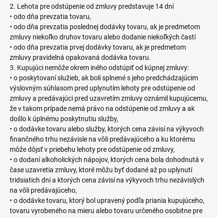
2. Lehota pre odstúpenie od zmluvy predstavuje 14 dní
• odo dňa prevzatia tovaru,
• odo dňa prevzatia poslednej dodávky tovaru, ak je predmetom
zmluvy niekoľko druhov tovaru alebo dodanie niekoľkých častí
• odo dňa prevzatia prvej dodávky tovaru, ak je predmetom
zmluvy pravidelná opakovaná dodávka tovaru.
3. Kupujúci nemôže okrem iného odstúpiť od kúpnej zmluvy:
• o poskytovaní služieb, ak boli splnené s jeho predchádzajúcim
výslovným súhlasom pred uplynutím lehoty pre odstúpenie od
zmluvy a predávajúci pred uzavretím zmluvy oznámil kupujúcemu,
že v takom prípade nemá právo na odstúpenie od zmluvy a ak
došlo k úplnému poskytnutiu služby,
• o dodávke tovaru alebo služby, ktorých cena závisí na výkyvoch
finančného trhu nezávisle na vôli predávajúceho a ku ktorému
môže dôjsť v priebehu lehoty pre odstúpenie od zmluvy,
• o dodaní alkoholických nápojov, ktorých cena bola dohodnutá v
čase uzavretia zmluvy, ktoré môžu byť dodané až po uplynutí
tridsiatich dní a ktorých cena závisí na výkyvoch trhu nezávislých
na vôli predávajúceho,
• o dodávke tovaru, ktorý bol upravený podľa priania kupujúceho,
tovaru vyrobeného na mieru alebo tovaru určeného osobitne pre