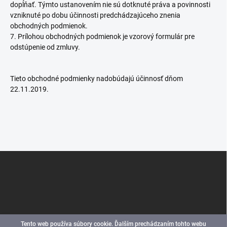
dopĺňať. Týmto ustanovením nie sú dotknuté práva a povinnosti
vzniknuté po dobu účinnosti predchádzajúceho znenia
obchodných podmienok.
7. Prílohou obchodných podmienok je vzorový formulár pre
odstúpenie od zmluvy.
Tieto obchodné podmienky nadobúdajú účinnosť dňom
22.11.2019.
Z
á
p
ä
t
i
e
Tento web používa súbory cookie. Ďalším prechádzaním tohto webu