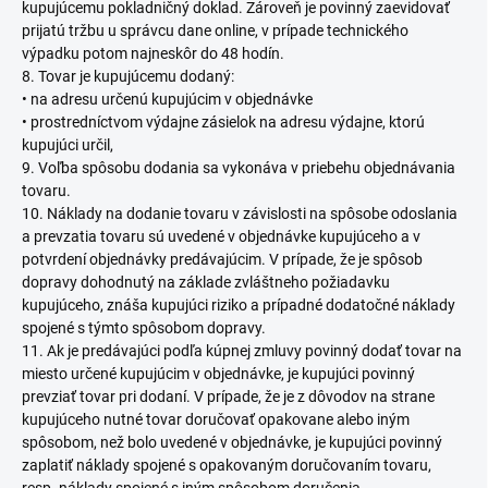
kupujúcemu pokladničný doklad. Zároveň je povinný zaevidovať
prijatú tržbu u správcu dane online, v prípade technického
výpadku potom najneskôr do 48 hodín.
8. Tovar je kupujúcemu dodaný:
• na adresu určenú kupujúcim v objednávke
• prostredníctvom výdajne zásielok na adresu výdajne, ktorú
kupujúci určil,
9. Voľba spôsobu dodania sa vykonáva v priebehu objednávania
tovaru.
10. Náklady na dodanie tovaru v závislosti na spôsobe odoslania
a prevzatia tovaru sú uvedené v objednávke kupujúceho a v
potvrdení objednávky predávajúcim. V prípade, že je spôsob
dopravy dohodnutý na základe zvláštneho požiadavku
kupujúceho, znáša kupujúci riziko a prípadné dodatočné náklady
spojené s týmto spôsobom dopravy.
11. Ak je predávajúci podľa kúpnej zmluvy povinný dodať tovar na
miesto určené kupujúcim v objednávke, je kupujúci povinný
prevziať tovar pri dodaní. V prípade, že je z dôvodov na strane
kupujúceho nutné tovar doručovať opakovane alebo iným
spôsobom, než bolo uvedené v objednávke, je kupujúci povinný
zaplatiť náklady spojené s opakovaným doručovaním tovaru,