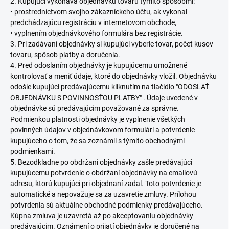
2. Kupujúci vykonáva objednávku tovaru týmito spôsobmi:
• prostredníctvom svojho zákazníckeho účtu, ak vykonal
predchádzajúcu registráciu v internetovom obchode,
• vyplnením objednávkového formulára bez registrácie.
3. Pri zadávaní objednávky si kupujúci vyberie tovar, počet kusov
tovaru, spôsob platby a doručenia.
4. Pred odoslaním objednávky je kupujúcemu umožnené
kontrolovať a meniť údaje, ktoré do objednávky vložil. Objednávku
odošle kupujúci predávajúcemu kliknutím na tlačidlo "ODOSLAŤ
OBJEDNÁVKU S POVINNOSŤOU PLATBY" . Údaje uvedené v
objednávke sú predávajúcim považované za správne.
Podmienkou platnosti objednávky je vyplnenie všetkých
povinných údajov v objednávkovom formulári a potvrdenie
kupujúceho o tom, že sa zoznámil s týmito obchodnými
podmienkami.
5. Bezodkladne po obdržaní objednávky zašle predávajúci
kupujúcemu potvrdenie o obdržaní objednávky na emailovú
adresu, ktorú kupujúci pri objednaní zadal. Toto potvrdenie je
automatické a nepovažuje sa za uzavretie zmluvy. Prílohou
potvrdenia sú aktuálne obchodné podmienky predávajúceho.
Kúpna zmluva je uzavretá až po akceptovaniu objednávky
predávajúcim. Oznámení o prijatí objednávky je doručené na