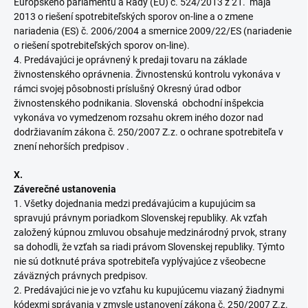
Európskeho parlamentu a Rady (EU) č. 524/2013 z 21. mája
2013 o riešení spotrebiteľských sporov on-line a o zmene
nariadenia (ES) č. 2006/2004 a smernice 2009/22/ES (nariadenie
o riešení spotrebiteľských sporov on-line).
4. Predávajúci je oprávnený k predaji tovaru na základe
živnostenského oprávnenia. Živnostenskú kontrolu vykonáva v
rámci svojej pôsobnosti príslušný Okresný úrad odbor
živnostenského podnikania. Slovenská obchodní inšpekcia
vykonáva vo vymedzenom rozsahu okrem iného dozor nad
dodržiavaním zákona č. 250/2007 Z.z. o ochrane spotrebiteľa v
znení nehorších predpisov .
X.
Záverečné ustanovenia
1. Všetky dojednania medzi predávajúcim a kupujúcim sa
spravujú právnym poriadkom Slovenskej republiky. Ak vzťah
založený kúpnou zmluvou obsahuje medzinárodný prvok, strany
sa dohodli, že vzťah sa riadi právom Slovenskej republiky. Týmto
nie sú dotknuté práva spotrebiteľa vyplývajúce z všeobecne
záväzných právnych predpisov.
2. Predávajúci nie je vo vzťahu ku kupujúcemu viazaný žiadnymi
kódexmi správania v zmysle ustanovení zákona č. 250/2007 Z.z.