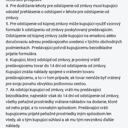
4. Pre dodržanie lehoty pre odstúpenie od zmluvy musí kupujúci
odoslať prehlásenie o odstúpení v lehote pre odstúpenie od
zmluvy.
5. Pre odstúpenie od kúpnej zmluvy môže kupujúci využiť vzorový
formulár k odstúpeniu od zmluvy poskytovaný predávajúcim.
Odstúpenie od kúpnej zmluvy zašle kupujúci na emailovú alebo
doručovaciu adresu predávajúceho uvedenú v týchto obchodných
podmienkach. Predávajúci potvrdí kupujúcemu bezodkladne
prijatie formulára.
6. Kupujúci, ktorý odstúpil od zmluvy, je povinný vrátiť
predávajúcemu tovar do 14 dní od odstúpenia od zmluvy.
Kupujúci znáša náklady spojené s vrátením tovaru
predávajúcemu, a to i v tom prípade, ak tovar nemôže byť vrátený
pre svoju povahu obvyklou poštovnou cestou.
7. Ak odstúpi kupujúci od zmluvy, vráti mu predávajúci
bezodkladne, najneskôr však do 14 dní od odstúpenie od zmluvy,
všetky peňažné prostriedky vrátane nákladov na dodanie, ktoré
od neho prijal, a to rovnakým spôsobom. Predávajúci vráti
kupujúcemu prijaté peňažné prostriedky iným spôsobom len
vtedy, ak s tým kupujúci súhlasí a ak mu tým nevzniknú ďalšie
náklady.