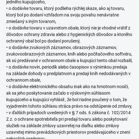
jedného kupujúceho,
• o dodávke tovaru, ktorý podlieha rýchlej skaze, ako aj tovaru,
ktorý bol po dodaní vzhľadom na svoju povahu nenávratne
zmiešaný s iným tovarom,
• o dodávke tovaru v uzavretom obale, ktorý nie je vhodné vrátiť z
dôvodov ochrany zdravia alebo z hygienických dôvodov a ktorého
ochranný obal bol po dodaní porušený,
• o dodávke zvukových záznamov, obrazových záznamov,
zvukovoobrazových záznamov, kníh alebo počítačového softvéru,
ak sú predávané v ochrannom obale a kupujúci tento obal rozbalil,
• o dodávke novín, periodík alebo časopisov s výnimkou predaja
na základe dohody o predplatnom a predaji kníh nedodávaných v
ochrannom obale,
• o dodávke elektronického obsahu inak ako na hmotnom nosiči,
ak sa jeho poskytovanie začalo s výslovným súhlasom
kupujúceho a kupujúci vyhlásil , že bol riadne poučený o tom, že
vyjadrením tohoto súhlasu stráca právo na odstúpenie od zmluvy,
• v ďalších prípadoch uvedených v § 7 ods. 6 zákona č. 102/2014
Z.z. o ochrane spotrebiteľa pri predaji tovaru alebo poskytovaní
služieb na základe zmluvy uzavretej na diaľku alebo zmluvy
uzavretej mimo prevádzkových priestorov predávajúceho v znení
nehorších predpisov.