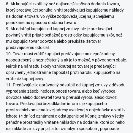
8. Ak kupujúci zvolil iný než najlacnejší spôsob dodania tovaru,
ktorý predávajúci ponúka, vráti predávajúci kupujúcemu náklady
na dodanie tovaru vo výške zodpovedajúcej najlacnejšiemu
ponúkanému spôsobu dodania tovaru.
9. Ak odstúpi kupujúci od kúpnej zmluvy, nie je predávajúci
povinný vrátiť prijaté peňažné prostriedky kupujúcemu skôr, než
mu kupujúci tovar odovzdá alebo preukáže, že tovar
predávajúcemu odoslal.
10. Tovar musí vrátiť kupujúci predávajúcemu nepoškodený,
neopotrebený a neznečistený a ak je to možné, v pôvodnom obale.
Nárok na náhradu škody vzniknutej na tovare je predávajúci
oprávnený jednostranne započítať proti nároku kupujúceho na
vrátenie kúpnej ceny.
11. Predávajúci je oprávnený odstúpiť od kúpnej zmluvy z dôvodu
vypredania zásob, nedostupnosti tovaru, alebo keď výrobca,
dovozca alebo dodávateľ tovaru prerušil výrobu alebo dovoz
tovaru. Predávajúci bezodkladne informuje kupujúceho
prostredníctvom emailovej adresy uvedenej v objednávke a vráti v
lehote 14 dní od oznámení o odstúpenie od kúpnej zmluvy všetky
peňažné prostriedky vrátane nákladov na dodanie, ktoré od neho
na základe zmluvy prijal, a to rovnakým spôsobom, poprípade