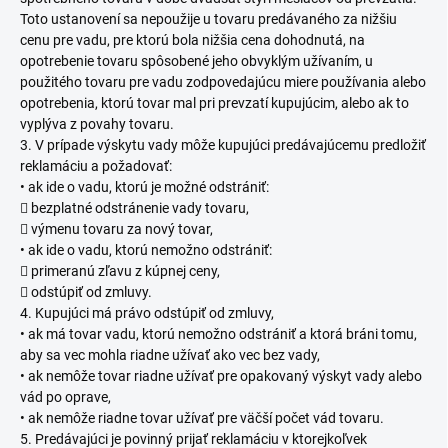
Toto ustanovení sa nepoužije u tovaru predávaného za nižšiu
cenu pre vadu, pre ktorú bola nižšia cena dohodnutá, na
opotrebenie tovaru spôsobené jeho obvyklým užívaním, u
použitého tovaru pre vadu zodpovedajúcu miere používania alebo
opotrebenia, ktorú tovar mal pri prevzatí kupujúcim, alebo ak to
vyplýva z povahy tovaru.
3. V prípade výskytu vady môže kupujúci predávajúcemu predložiť
reklamáciu a požadovať:
• ak ide o vadu, ktorú je možné odstrániť:
 bezplatné odstránenie vady tovaru,
 výmenu tovaru za nový tovar,
• ak ide o vadu, ktorú nemožno odstrániť:
 primeranú zľavu z kúpnej ceny,
 odstúpiť od zmluvy.
4. Kupujúci má právo odstúpiť od zmluvy,
• ak má tovar vadu, ktorú nemožno odstrániť a ktorá bráni tomu,
aby sa vec mohla riadne užívať ako vec bez vady,
• ak nemôže tovar riadne užívať pre opakovaný výskyt vady alebo
vád po oprave,
• ak nemôže riadne tovar užívať pre väčší počet vád tovaru.
5. Predávajúci je povinný prijať reklamáciu v ktorejkoľvek