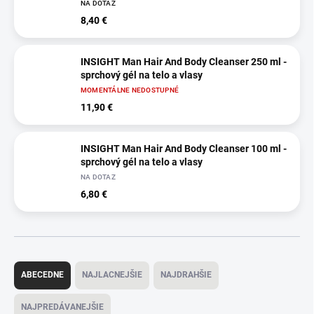
NA DOTAZ
8,40 €
INSIGHT Man Hair And Body Cleanser 250 ml -
sprchový gél na telo a vlasy
MOMENTÁLNE NEDOSTUPNÉ
11,90 €
INSIGHT Man Hair And Body Cleanser 100 ml -
sprchový gél na telo a vlasy
NA DOTAZ
6,80 €
R
a
ABECEDNE
NAJLACNEJŠIE
NAJDRAHŠIE
d
e
NAJPREDÁVANEJŠIE