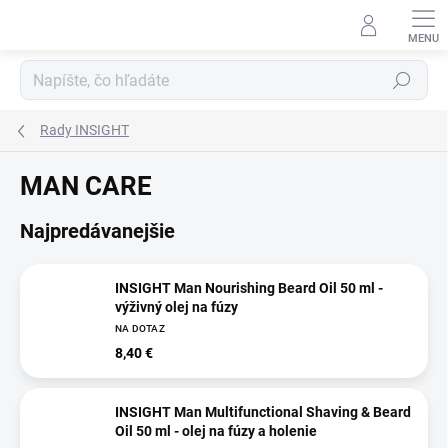
Prejsť
na
obsah
Hľadať
Rady INSIGHT
MAN CARE
Najpredávanejšie
INSIGHT Man Nourishing Beard Oil 50 ml -
výživný olej na fúzy
NA DOTAZ
8,40 €
INSIGHT Man Multifunctional Shaving & Beard
Oil 50 ml - olej na fúzy a holenie