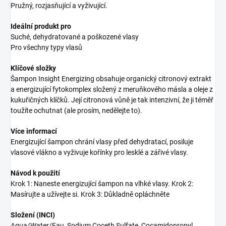
Pružný, rozjasňující a vyživující.
Ideální produkt pro
Suché, dehydratované a poškozené vlasy
Pro všechny typy vlasů
Klíčové složky
Šampon Insight Energizing obsahuje organický citronový extrakt
a energizující fytokomplex složený z meruňkového másla a oleje z
kukuřičných klíčků. Její citronová vůně je tak intenzivní, že ji téměř
toužíte ochutnat (ale prosím, nedělejte to).
Více informací
Energizující šampon chrání vlasy před dehydratací, posiluje
vlasové vlákno a vyživuje kořínky pro lesklé a zářivé vlasy.
Návod k použití
Krok 1: Naneste energizující šampon na vlhké vlasy. Krok 2:
Masírujte a užívejte si. Krok 3: Důkladně opláchněte
Složení (INCI)
Aqua/Water/Eau, Sodium Coceth Sulfate, Cocamidopropyl