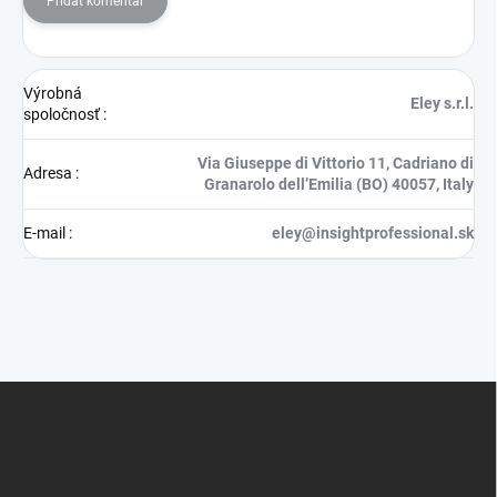
Pridať komentár
Výrobná
Eley s.r.l.
spoločnosť
:
Via Giuseppe di Vittorio 11, Cadriano di
Adresa
:
Granarolo dell’Emilia (BO) 40057, Italy
E-mail
:
eley@insightprofessional.sk
Z
á
p
ä
t