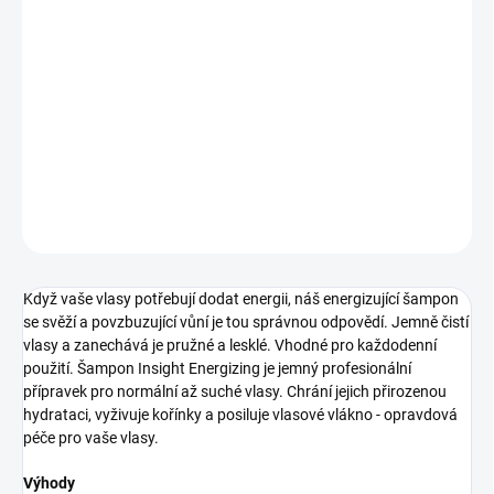
10.8.2026
−
+
Pridať do košíka
šampón pre každodennú starostlivosť
DETAILNÉ INFORMÁCIE
OPÝTAŤ SA
STRÁŽIŤ
Když vaše vlasy potřebují dodat energii, náš energizující šampon
se svěží a povzbuzující vůní je tou správnou odpovědí. Jemně čistí
vlasy a zanechává je pružné a lesklé. Vhodné pro každodenní
použití. Šampon Insight Energizing je jemný profesionální
přípravek pro normální až suché vlasy. Chrání jejich přirozenou
hydrataci, vyživuje kořínky a posiluje vlasové vlákno - opravdová
péče pro vaše vlasy.
Výhody