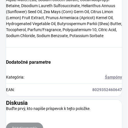
Betaine, Disodium Laureth Sulfosuccinate, Helianthus Annuus
(Sunflower) Seed Oil, Zea Mays (Corn) Germ Oil, Citrus Limon
(Lemon) Fruit Extract, Prunus Armeniaca (Apricot) Kernel Oil,
Hydrogenated Vegetable Oil, Butyrospermum Parkii (Shea) Butter,
Tocopherol, Parfum/Fragrance, Polyquaternium-10, Citric Acid,
Sodium Chloride, Sodium Benzoate, Potassium Sorbate
Dodatočné parametre
Kategória
:
Šampóny
EAN
:
8029352460647
Diskusia
Buďte prvý, kto napíše príspevok k tejto položke.