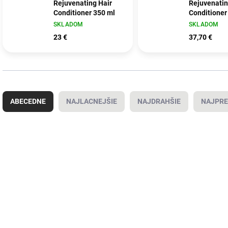
Rejuvenating Hair
Rejuvenatin
Conditioner 350 ml
Conditioner
SKLADOM
SKLADOM
23 €
37,70 €
R
a
ABECEDNE
NAJLACNEJŠIE
NAJDRAHŠIE
NAJPRE
d
e
n
V
i
ý
NOVÝ OBAL
NOVÝ OBAL
IAO511.01
IA
e
p
p
i
r
s
o
p
d
r
u
o
k
d