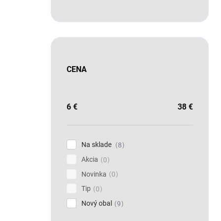
CENA
6
€
38
€
Na sklade
8
Akcia
0
Novinka
0
Tip
0
Nový obal
9