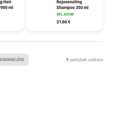
g Hair
Rejuvenating
 900 ml
Shampoo 350 ml
SKLADOM
21,60 €
9
položiek celkom
DÁVANEJŠIE
NOVÝ OBAL
O311.01
IAO211.01