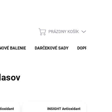
PRÁZDNY KOŠÍK
NÁKUPNÝ
KOŠÍK
NOVÉ BALENIE
DARČEKOVÉ SADY
DOPRAVA A PLAT
vlasov
ioxidant
INSIGHT Antioxidant