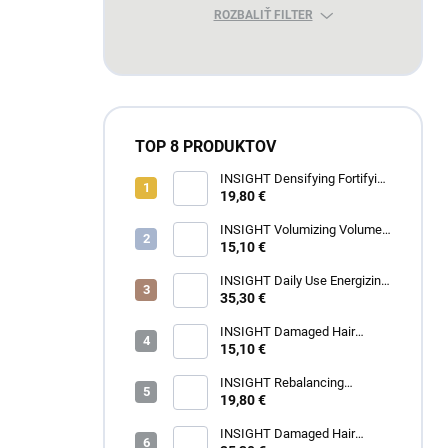
ROZBALIŤ FILTER
TOP 8 PRODUKTOV
INSIGHT Densifying Fortifying
Shampoo 350 ml
19,80 €
INSIGHT Volumizing Volume
Up Shampoo 350 ml
15,10 €
INSIGHT Daily Use Energizing
Shampoo 900 ml
35,30 €
INSIGHT Damaged Hair
Restructurizing Shampoo 350
15,10 €
ml
INSIGHT Rebalancing
Rebalancing Shampoo 350 ml
19,80 €
INSIGHT Damaged Hair