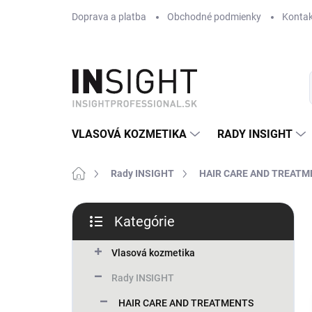
Prejsť
Doprava a platba
Obchodné podmienky
Kontak
na
obsah
VLASOVÁ KOZMETIKA
RADY INSIGHT
Domov
Rady INSIGHT
HAIR CARE AND TREAT
B
Kategórie
o
Preskočiť
č
kategórie
n
Vlasová kozmetika
ý
Rady INSIGHT
p
a
HAIR CARE AND TREATMENTS