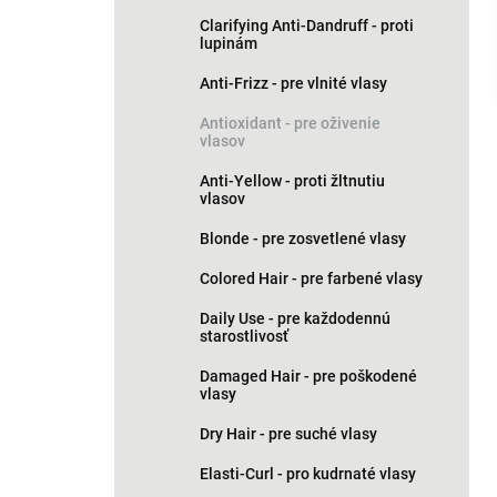
n
Clarifying Anti-Dandruff - proti
e
lupinám
l
Anti-Frizz - pre vlnité vlasy
Antioxidant - pre oživenie
vlasov
Anti-Yellow - proti žltnutiu
vlasov
Blonde - pre zosvetlené vlasy
Colored Hair - pre farbené vlasy
Daily Use - pre každodennú
starostlivosť
Damaged Hair - pre poškodené
vlasy
Dry Hair - pre suché vlasy
Elasti-Curl - pro kudrnaté vlasy