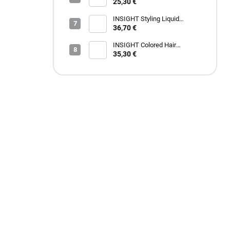
Restructurizing Hair Mask 400
25,30 €
ml
INSIGHT Styling Liquid
Crystals 100 ml
36,70 €
INSIGHT Colored Hair
Protective Shampoo 900 ml
35,30 €