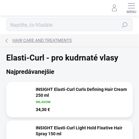
Prejsť
na
obsah
Hľadať
HAIR CARE AND TREATMENTS
Elasti-Curl - pro kudrnaté vlasy
Najpredávanejšie
INSIGHT Elasti-Curl Curls Defining Hair Cream
250 ml
SKLADOM
34,30 €
INSIGHT Elasti-Curl Light Hold Fixative Hair
Spray 150 ml