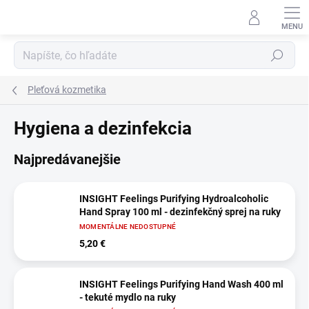
Prejsť
na
obsah
Hľadať
Pleťová kozmetika
Hygiena a dezinfekcia
Najpredávanejšie
INSIGHT Feelings Purifying Hydroalcoholic
Hand Spray 100 ml - dezinfekčný sprej na ruky
MOMENTÁLNE NEDOSTUPNÉ
5,20 €
INSIGHT Feelings Purifying Hand Wash 400 ml
- tekuté mydlo na ruky