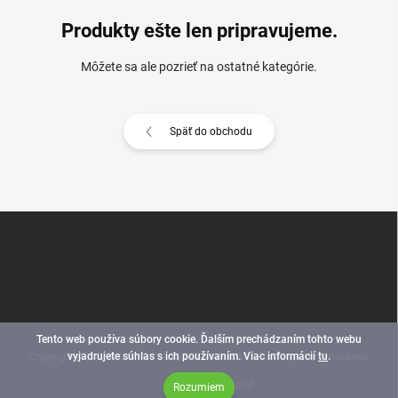
Produkty ešte len pripravujeme.
Môžete sa ale pozrieť na ostatné kategórie.
Späť do obchodu
Z
á
p
ä
t
i
e
Tento web používa súbory cookie. Ďalším prechádzaním tohto webu
vyjadrujete súhlas s ich používaním. Viac informácií
tu
.
Copyright 2026
INSIGHT PROFESSIONAL (SK)
. Všetky práva vyhradené.
Vytvoril Shoptet
Rozumiem