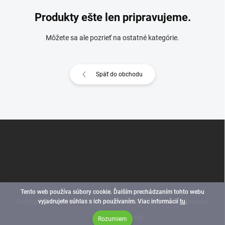
Produkty ešte len pripravujeme.
Môžete sa ale pozrieť na ostatné kategórie.
Späť do obchodu
Z
á
p
ä
t
i
e
Tento web používa súbory cookie. Ďalším prechádzaním tohto webu
vyjadrujete súhlas s ich používaním. Viac informácií
tu
.
Copyright 2026
INSIGHT PROFESSIONAL (SK)
. Všetky práva vyhradené.
Vytvoril Shoptet
Rozumiem