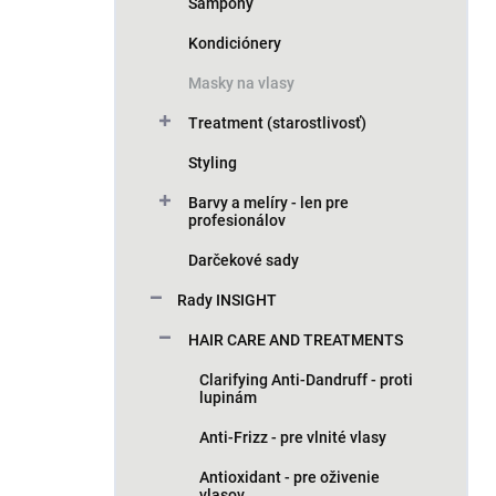
n
Šampóny
e
Kondiciónery
l
Masky na vlasy
Treatment (starostlivosť)
Styling
Barvy a melíry - len pre
profesionálov
Darčekové sady
Rady INSIGHT
HAIR CARE AND TREATMENTS
Clarifying Anti-Dandruff - proti
lupinám
Anti-Frizz - pre vlnité vlasy
Antioxidant - pre oživenie
vlasov