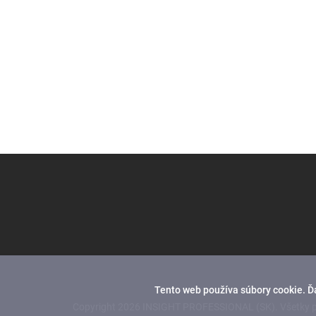
Z
á
p
ä
t
i
e
Tento web používa súbory cookie. Ď
Copyright 2026
INSIGHT PROFESSIONAL (SK)
. Všetky 