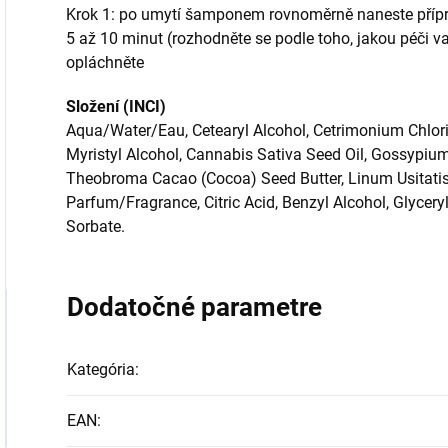
Krok 1: po umytí šamponem rovnoměrně naneste příprav
5 až 10 minut (rozhodněte se podle toho, jakou péči va
opláchněte
Složení (INCI)
Aqua/Water/Eau, Cetearyl Alcohol, Cetrimonium Chlori
Myristyl Alcohol, Cannabis Sativa Seed Oil, Gossypiu
Theobroma Cacao (Cocoa) Seed Butter, Linum Usitatis
Parfum/Fragrance, Citric Acid, Benzyl Alcohol, Glyce
Sorbate.
Dodatočné parametre
Kategória
:
EAN
: