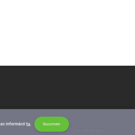
iac informácií
tu
.
Rozumiem
Vytvoril Shoptet