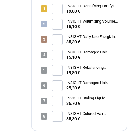
INSIGHT Densifying Fortifying
Shampoo 350 ml
19,80 €
INSIGHT Volumizing Volume
Up Shampoo 350 ml
15,10 €
INSIGHT Daily Use Energizing
Shampoo 900 ml
35,30 €
INSIGHT Damaged Hair
Restructurizing Shampoo 350
15,10 €
ml
INSIGHT Rebalancing
Rebalancing Shampoo 350 ml
19,80 €
INSIGHT Damaged Hair
Restructurizing Hair Mask 400
25,30 €
ml
INSIGHT Styling Liquid
Crystals 100 ml
36,70 €
INSIGHT Colored Hair
Protective Shampoo 900 ml
35,30 €