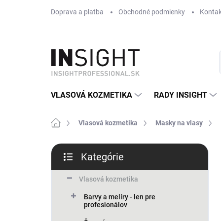
Prejsť
Doprava a platba
Obchodné podmienky
Kontak
na
obsah
VLASOVÁ KOZMETIKA
RADY INSIGHT
Domov
Vlasová kozmetika
Masky na vlasy
B
Kategórie
o
Preskočiť
č
kategórie
n
Vlasová kozmetika
ý
Barvy a melíry - len pre
p
profesionálov
a