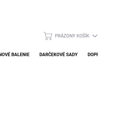
PRÁZDNY KOŠÍK
NÁKUPNÝ
KOŠÍK
NOVÉ BALENIE
DARČEKOVÉ SADY
DOPRAVA A PLAT
,30 €
/ ks
otková
MENTÁLNE NEDOSTUPNÉ
: