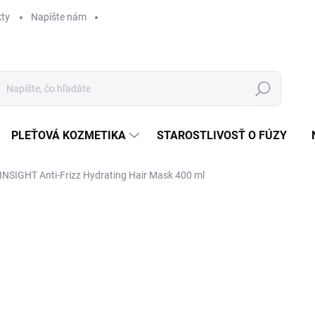
ty
Napíšte nám
Hľadať
PLEŤOVÁ KOZMETIKA
STAROSTLIVOSŤ O FÚZY
INSIGHT Anti-Frizz Hydrating Hair Mask 400 ml
ZNAČKA:
INSIGHT
NOVÝ OBAL
25
Jedn
MO
cena