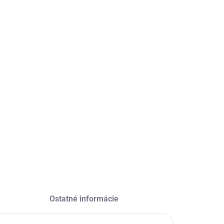
a pre vlnité vlasy
ILNÉ INFORMÁCIE
OPÝTAŤ SA
STRÁŽIŤ
Ostatné informácie