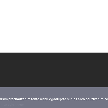
alším prechádzaním tohto webu vyjadrujete súhlas s ich používaním. V
práva vyhradené.