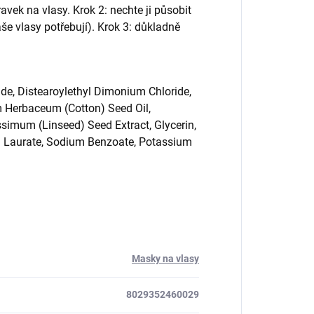
ek na vlasy. Krok 2: nechte ji působit
še vlasy potřebují). Krok 3: důkladně
de, Distearoylethyl Dimonium Chloride,
m Herbaceum (Cotton) Seed Oil,
simum (Linseed) Seed Extract, Glycerin,
ryl Laurate, Sodium Benzoate, Potassium
Masky na vlasy
8029352460029