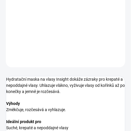
12.8.2026
−
+
Pridať do košíka
kondicionér pre vlnité vlasy
DETAILNÉ INFORMÁCIE
OPÝTAŤ SA
STRÁŽIŤ
Hydratační maska na vlasy Insight dokáže zázraky pro krepaté a
nepoddajné vlasy. Uhlazuje vlákno, vyživuje vlasy od kořínků až po
konečky a jemně je rozčesává.
Výhody
Změkčuje, rozčesává a vyhlazuje.
Ideální produkt pro
Suché, krepaté a nepoddajné vlasy