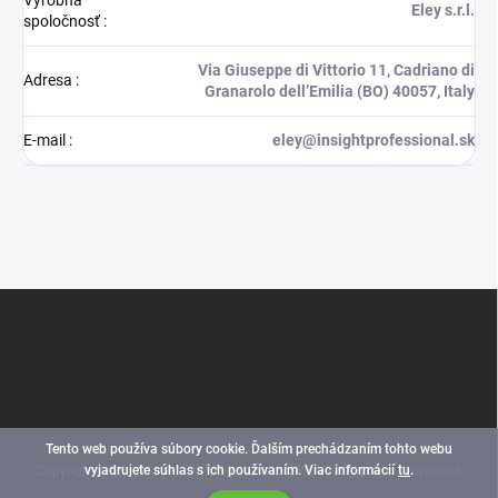
Výrobná
Eley s.r.l.
spoločnosť
:
Via Giuseppe di Vittorio 11, Cadriano di
Adresa
:
Granarolo dell’Emilia (BO) 40057, Italy
E-mail
:
eley@insightprofessional.sk
Z
á
p
ä
t
i
e
Tento web používa súbory cookie. Ďalším prechádzaním tohto webu
vyjadrujete súhlas s ich používaním. Viac informácií
tu
.
Copyright 2026
INSIGHT PROFESSIONAL (SK)
. Všetky práva vyhradené.