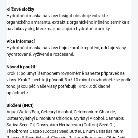
Klíčové složky
Hydratační maska na vlasy Insight obsahuje extrakt z
organického amarantu, extrakt z organického lněného semínka a
bavlníkový olej, které mají posilující a hydratační účinky.
Více informací
Hydratační maska na vlasy bojuje proti krepatění, udržuje vlasy
hydratované, vyživené a rozčesané.
Návod k použití
Krok 1: po umytí šamponem rovnoměrně naneste přípravek na
vlasy. Krok 2: nechte ji působit 5 až 10 minut (rozhodněte se podle
toho, jakou péči vaše vlasy potřebují). Krok 3: důkladně
opláchněte
Složení (INCI)
Aqua/Water/Eau, Cetearyl Alcohol, Cetrimonium Chloride,
Distearoylethyl Dimonium Chloride, Myristyl Alcohol, Cannabis
Sativa Seed Oil, Gossypium Herbaceum (Cotton) Seed Oil,
Theobroma Cacao (Cocoa) Seed Butter, Linum Usitatissimum
(Linseed) Seed Extract, Glycerin, Parfum/Fragrance, Citric Acid,