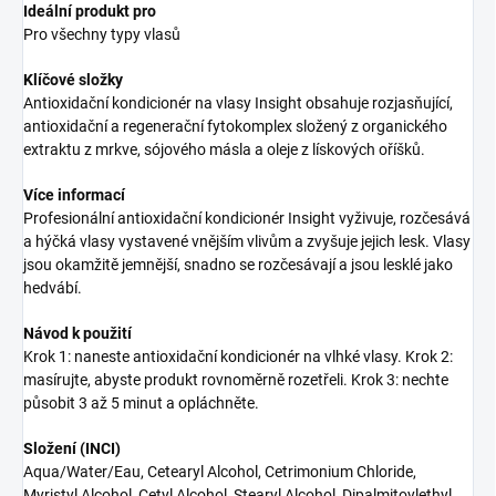
Ideální produkt pro
Pro všechny typy vlasů
Klíčové složky
Antioxidační kondicionér na vlasy Insight obsahuje rozjasňující,
antioxidační a regenerační fytokomplex složený z organického
extraktu z mrkve, sójového másla a oleje z lískových oříšků.
Více informací
Profesionální antioxidační kondicionér Insight vyživuje, rozčesává
a hýčká vlasy vystavené vnějším vlivům a zvyšuje jejich lesk. Vlasy
jsou okamžitě jemnější, snadno se rozčesávají a jsou lesklé jako
hedvábí.
Návod k použití
Krok 1: naneste antioxidační kondicionér na vlhké vlasy. Krok 2:
masírujte, abyste produkt rovnoměrně rozetřeli. Krok 3: nechte
působit 3 až 5 minut a opláchněte.
Složení (INCI)
Aqua/Water/Eau, Cetearyl Alcohol, Cetrimonium Chloride,
Myristyl Alcohol, Cetyl Alcohol, Stearyl Alcohol, Dipalmitoylethyl