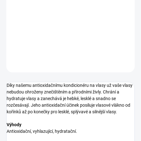
12.8.2026
−
+
Pridať do košíka
kondicionér pre oživenie vlasov
DETAILNÉ INFORMÁCIE
OPÝTAŤ SA
STRÁŽIŤ
Díky našemu antioxidačnímu kondicionéru na vlasy už vaše vlasy
nebudou ohroženy znečištěním a přírodními živly. Chrání a
hydratuje vlasy a zanechává je hebké, lesklé a snadno se
rozčesávají. Jeho antioxidační účinek posiluje vlasové vlákno od
kořínků až po konečky pro lesklé, splývavé a silnější vlasy.
Výhody
Antioxidační, vyhlazující, hydratační.