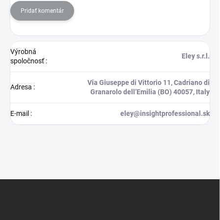
Pridať komentár
Výrobná
Eley s.r.l.
spoločnosť
:
Via Giuseppe di Vittorio 11, Cadriano di
Adresa
:
Granarolo dell’Emilia (BO) 40057, Italy
E-mail
:
eley@insightprofessional.sk
Z
á
p
ä