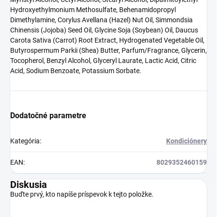
Hydroxyethylmonium Methosulfate, Behenamidopropyl
Dimethylamine, Corylus Avellana (Hazel) Nut Oil, Simmondsia
Chinensis (Jojoba) Seed Oil, Glycine Soja (Soybean) Oil, Daucus
Carota Sativa (Carrot) Root Extract, Hydrogenated Vegetable Oil,
Butyrospermum Parkii (Shea) Butter, Parfum/Fragrance, Glycerin,
Tocopherol, Benzyl Alcohol, Glyceryl Laurate, Lactic Acid, Citric
Acid, Sodium Benzoate, Potassium Sorbate.
Dodatočné parametre
Kategória
:
Kondiciónery
EAN
:
8029352460159
Diskusia
Buďte prvý, kto napíše príspevok k tejto položke.