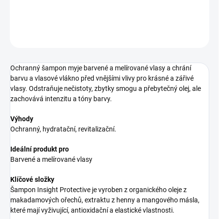
DETAILNÉ INFORMÁCIE
OPÝTAŤ SA
STRÁŽIŤ
Ochranný šampon myje barvené a melírované vlasy a chrání
barvu a vlasové vlákno před vnějšími vlivy pro krásné a zářivé
vlasy. Odstraňuje nečistoty, zbytky smogu a přebytečný olej, ale
zachovává intenzitu a tóny barvy.
Výhody
Ochranný, hydratační, revitalizační.
Ideální produkt pro
Barvené a melírované vlasy
Klíčové složky
Šampon Insight Protective je vyroben z organického oleje z
makadamových ořechů, extraktu z henny a mangového másla,
které mají vyživující, antioxidační a elastické vlastnosti.