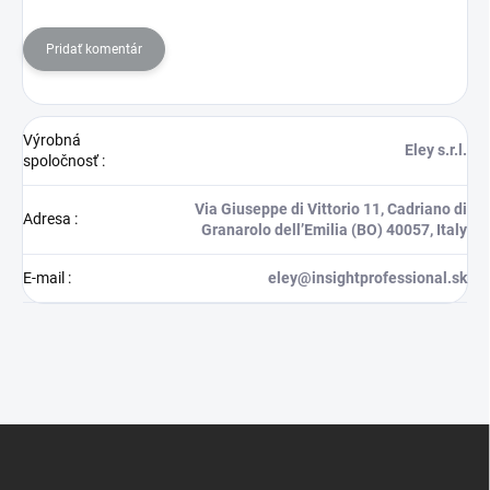
Pridať komentár
Výrobná
Eley s.r.l.
spoločnosť
:
Via Giuseppe di Vittorio 11, Cadriano di
Adresa
:
Granarolo dell’Emilia (BO) 40057, Italy
E-mail
:
eley@insightprofessional.sk
Z
á
p