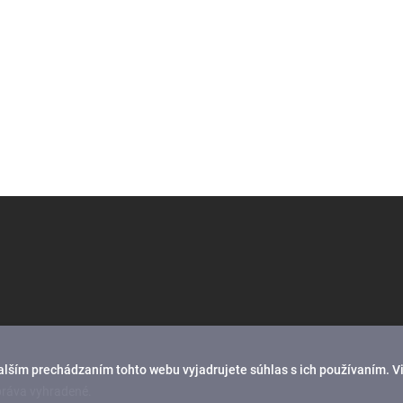
alším prechádzaním tohto webu vyjadrujete súhlas s ich používaním. V
práva vyhradené.