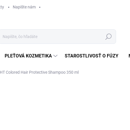
ty
Napíšte nám
Hľadať
PLEŤOVÁ KOZMETIKA
STAROSTLIVOSŤ O FÚZY
HT Colored Hair Protective Shampoo 350 ml
ZNAČKA:
INSIGHT
NOVÝ OBAL
21
Jedn
SK
cena