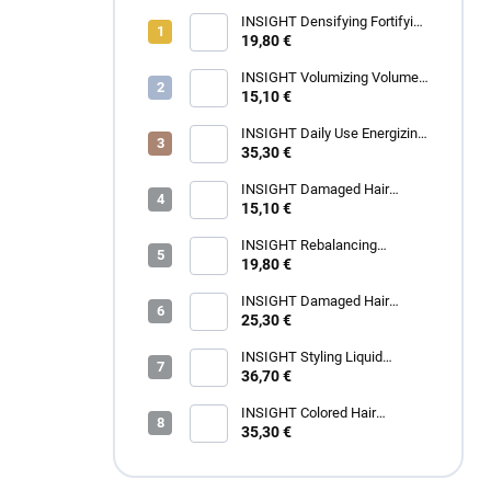
INSIGHT Densifying Fortifying
Shampoo 350 ml
19,80 €
INSIGHT Volumizing Volume
Up Shampoo 350 ml
15,10 €
INSIGHT Daily Use Energizing
Shampoo 900 ml
35,30 €
INSIGHT Damaged Hair
Restructurizing Shampoo 350
15,10 €
ml
INSIGHT Rebalancing
Rebalancing Shampoo 350 ml
19,80 €
INSIGHT Damaged Hair
Restructurizing Hair Mask 400
25,30 €
ml
INSIGHT Styling Liquid
Crystals 100 ml
36,70 €
INSIGHT Colored Hair
Protective Shampoo 900 ml
35,30 €