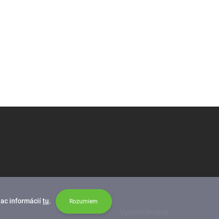
iac informácií
tu
.
Rozumiem
Vytvoril Shoptet