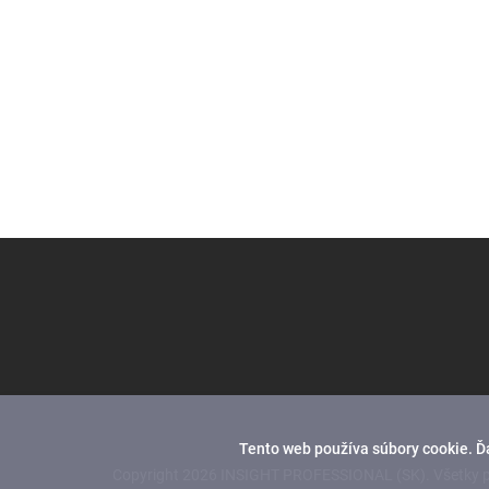
Z
á
p
ä
t
i
e
Tento web používa súbory cookie. Ď
Copyright 2026
INSIGHT PROFESSIONAL (SK)
. Všetky 