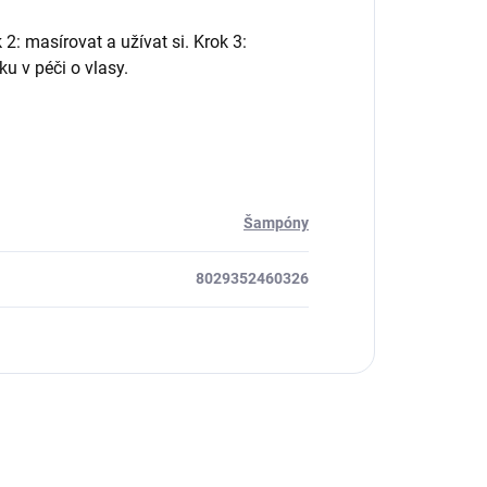
2: masírovat a užívat si. Krok 3:
u v péči o vlasy.
Šampóny
8029352460326