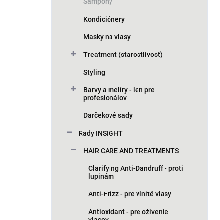
n
Šampóny
e
Kondiciónery
l
Masky na vlasy
Treatment (starostlivosť)
Styling
Barvy a melíry - len pre
profesionálov
Darčekové sady
Rady INSIGHT
HAIR CARE AND TREATMENTS
Clarifying Anti-Dandruff - proti
lupinám
Anti-Frizz - pre vlnité vlasy
Antioxidant - pre oživenie
vlasov