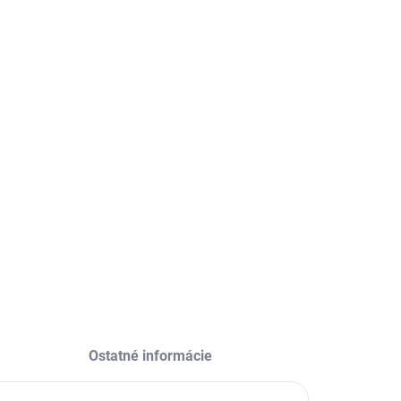
EME DORUČIŤ
8.2026
−
+
Pridať do košíka
pón pre farbené vlasy
ILNÉ INFORMÁCIE
OPÝTAŤ SA
STRÁŽIŤ
Ostatné informácie