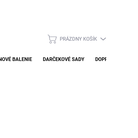
PRÁZDNY KOŠÍK
NÁKUPNÝ
KOŠÍK
NOVÉ BALENIE
DARČEKOVÉ SADY
DOPRAVA A PLAT
,60 €
/ ks
otková
LADOM
: