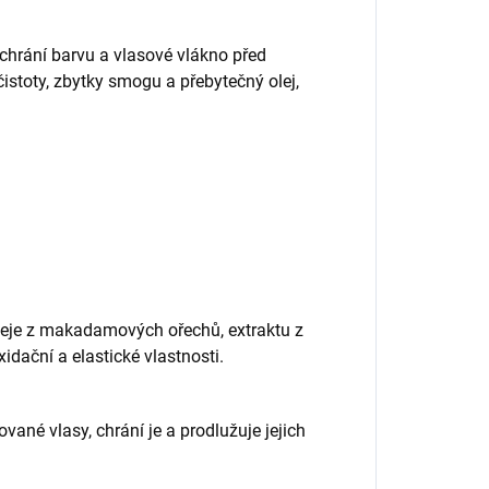
hrání barvu a vlasové vlákno před
čistoty, zbytky smogu a přebytečný olej,
leje z makadamových ořechů, extraktu z
idační a elastické vlastnosti.
né vlasy, chrání je a prodlužuje jejich