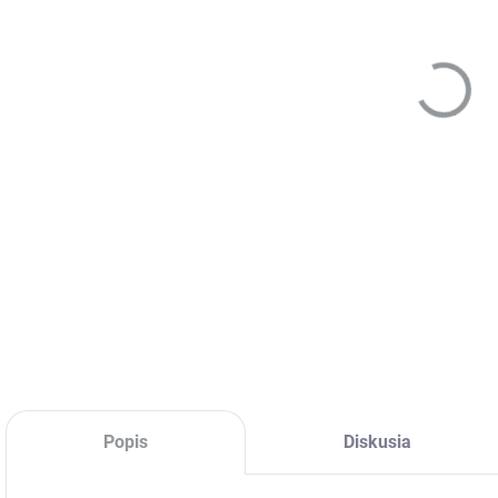
MÔŽ
DO:
12.
šam
DETA
Popis
Diskusia