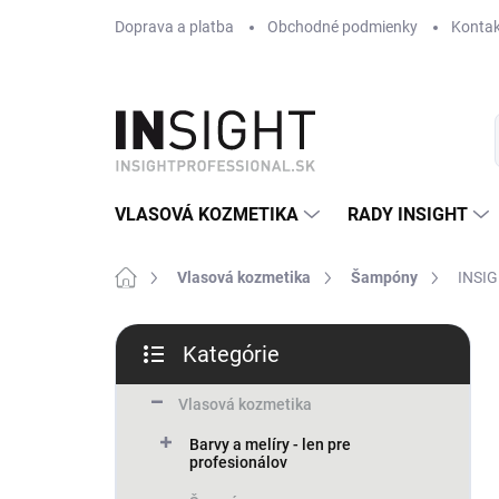
Prejsť
Doprava a platba
Obchodné podmienky
Kontak
na
obsah
VLASOVÁ KOZMETIKA
RADY INSIGHT
Domov
Vlasová kozmetika
Šampóny
INSIG
B
Kategórie
o
Preskočiť
č
kategórie
n
Vlasová kozmetika
ý
Barvy a melíry - len pre
p
profesionálov
a