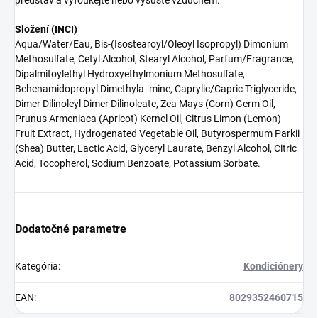
představ a vyfoukejte nebo vysušte vzduchem.
Složení (INCI)
Aqua/Water/Eau, Bis-(Isostearoyl/Oleoyl Isopropyl) Dimonium
Methosulfate, Cetyl Alcohol, Stearyl Alcohol, Parfum/Fragrance,
Dipalmitoylethyl Hydroxyethylmonium Methosulfate,
Behenamidopropyl Dimethyla- mine, Caprylic/Capric Triglyceride,
Dimer Dilinoleyl Dimer Dilinoleate, Zea Mays (Corn) Germ Oil,
Prunus Armeniaca (Apricot) Kernel Oil, Citrus Limon (Lemon)
Fruit Extract, Hydrogenated Vegetable Oil, Butyrospermum Parkii
(Shea) Butter, Lactic Acid, Glyceryl Laurate, Benzyl Alcohol, Citric
Acid, Tocopherol, Sodium Benzoate, Potassium Sorbate.
Dodatočné parametre
Kategória
:
Kondiciónery
EAN
:
8029352460715