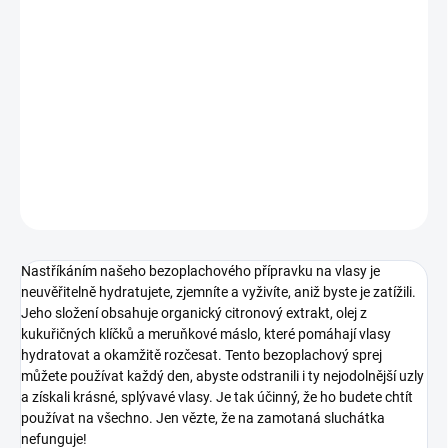
12.8.2026
−
+
Pridať do košíka
bezoplachový kondicionér pro rozčesávání vlasů
DETAILNÉ INFORMÁCIE
OPÝTAŤ SA
STRÁŽIŤ
Nastříkáním našeho bezoplachového přípravku na vlasy je
neuvěřitelně hydratujete, zjemníte a vyživíte, aniž byste je zatížili.
Jeho složení obsahuje organický citronový extrakt, olej z
kukuřičných klíčků a meruňkové máslo, které pomáhají vlasy
hydratovat a okamžitě rozčesat. Tento bezoplachový sprej
můžete používat každý den, abyste odstranili i ty nejodolnější uzly
a získali krásné, splývavé vlasy. Je tak účinný, že ho budete chtít
používat na všechno. Jen vězte, že na zamotaná sluchátka
nefunguje!