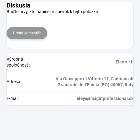
Diskusia
Buďte prvý, kto napíše príspevok k tejto položke.
Pridať komentár
Výrobná
Eley s.r.l.
spoločnosť
:
Via Giuseppe di Vittorio 11, Cadriano di
Adresa
:
Granarolo dell’Emilia (BO) 40057, Italy
E-mail
:
eley@insightprofessional.sk