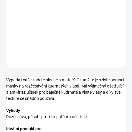
12.8.2026
−
+
Pridať do košíka
maska pro rozčesávání kudrnatých vlasů
DETAILNÉ INFORMÁCIE
OPÝTAŤ SA
STRÁŽIŤ
Vypadají vaše kadeře ploché a matné? Okamžitě je oživte pomocí
masky na rozčesávání kudrnatých vlasů. Má výjimečný ošetřující
a anti-frizz účinek pro báječné kudrnaté a vlnité vlasy a díky své
textuře se snadno používá.
Výhody
Rozčesává, působí proti krepatění a ošetřuje.
Ideální produkt pro