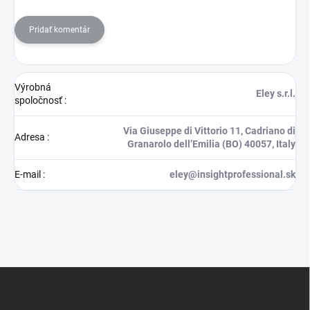
Pridať komentár
Výrobná
Eley s.r.l.
spoločnosť
:
Via Giuseppe di Vittorio 11, Cadriano di
Adresa
:
Granarolo dell’Emilia (BO) 40057, Italy
E-mail
:
eley@insightprofessional.sk
Z
á
p