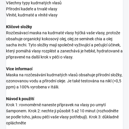
Všechny typy kudrnatých vlasů
Přírodní kadeře a trvalé vlasy
Vlnité, kudrnaté a vlnité vlasy
Klíčové složky
Rozčesávací maska na kudrnaté vlasy hýčká vaše vlasy, protože
obsahuje organický kokosový olej, olej ze semínek chia a olej
sacha inchi. Tyto složky mají společně vyživující a pečující účinek,
který pomáhá vlasy rozplést a zanechává je hebké, hydratované a
připravené na další krok v péči o vlasy.
Více informací
Maska na rozčesávání kudrnatých vlasů obsahuje přírodní složky,
ozonovanou vodu a přírodní oleje. Je také testována na nikl (<0,5
ppm) a 100% vyrobena v Itálii.
Návod k použití
Krok 1: rovnoměrně naneste přípravek na vlasy po umytí
šamponem. Krok 2: nechte ji působit 5 až 10 minut (rozhodněte
se podle toho, jakou péči vaše vlasy potřebují). Krok 3: důkladně
opláchněte