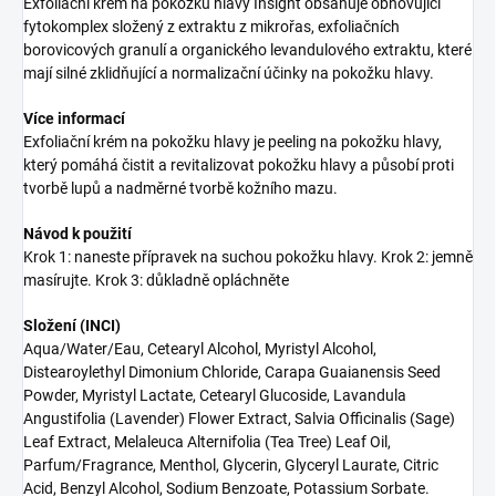
Exfoliační krém na pokožku hlavy Insight obsahuje obnovující
fytokomplex složený z extraktu z mikrořas, exfoliačních
borovicových granulí a organického levandulového extraktu, které
mají silné zklidňující a normalizační účinky na pokožku hlavy.
Více informací
Exfoliační krém na pokožku hlavy je peeling na pokožku hlavy,
který pomáhá čistit a revitalizovat pokožku hlavy a působí proti
tvorbě lupů a nadměrné tvorbě kožního mazu.
Návod k použití
Krok 1: naneste přípravek na suchou pokožku hlavy. Krok 2: jemně
masírujte. Krok 3: důkladně opláchněte
Složení (INCI)
Aqua/Water/Eau, Cetearyl Alcohol, Myristyl Alcohol,
Distearoylethyl Dimonium Chloride, Carapa Guaianensis Seed
Powder, Myristyl Lactate, Cetearyl Glucoside, Lavandula
Angustifolia (Lavender) Flower Extract, Salvia Officinalis (Sage)
Leaf Extract, Melaleuca Alternifolia (Tea Tree) Leaf Oil,
Parfum/Fragrance, Menthol, Glycerin, Glyceryl Laurate, Citric
Acid, Benzyl Alcohol, Sodium Benzoate, Potassium Sorbate.