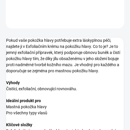
DETAILNÉ INFORMÁCIE
OPÝTAŤ SA
STRÁŽIŤ
Pokud vaše pokožka hlavy potřebuje extra láskyplnou péči,
najdete ji v Exfoliačním krému na pokožku hlavy. Co to je? Je to
jemný exfoliační přípravek, který podporuje obnovu buněk a čistí
pokožku hlavy tím, že díky jílu obsaženému v jeho složení bojuje
proti nadměrné tvorbě kožního mazu. Je vhodný pro každého a
doporučuje se zejména pro mastnou pokožku hlavy.
Výhody
Čistící, exfoliační, obnovující rovnováhu.
Ideální produkt pro
Mastná pokožka hlavy
Pro všechny typy vlasů
Klíčové složky