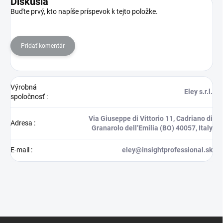
Diskusia
Buďte prvý, kto napíše príspevok k tejto položke.
Pridať komentár
Výrobná
Eley s.r.l.
spoločnosť
:
Via Giuseppe di Vittorio 11, Cadriano di
Adresa
:
Granarolo dell’Emilia (BO) 40057, Italy
E-mail
:
eley@insightprofessional.sk
Z