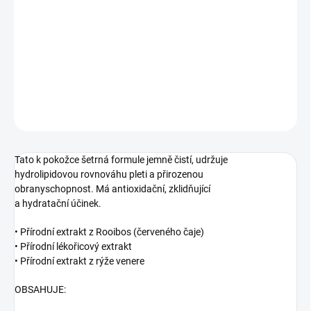
Jednotková
MOMENTÁLNE NEDOSTUPNÉ
cena:
Sprchový gel.
DETAILNÉ INFORMÁCIE
OPÝTAŤ SA
STRÁŽIŤ
Tato k pokožce šetrná formule jemně čistí, udržuje
hydrolipidovou rovnováhu pleti a přirozenou
obranyschopnost. Má antioxidační, zklidňující
a hydratační účinek.
• Přírodní extrakt z Rooibos (červeného čaje)
• Přírodní lékořicový extrakt
• Přírodní extrakt z rýže venere
OBSAHUJE: