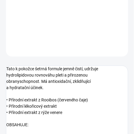
Jednotková
NA DOTAZ
cena:
Sprchový gel.
DETAILNÉ INFORMÁCIE
OPÝTAŤ SA
STRÁŽIŤ
Tato k pokožce šetrná formule jemně čistí, udržuje
hydrolipidovou rovnováhu pleti a přirozenou
obranyschopnost. Má antioxidační, zklidňující
a hydratační účinek.
• Přírodní extrakt z Rooibos (červeného čaje)
• Přírodní lékořicový extrakt
• Přírodní extrakt z rýže venere
OBSAHUJE: