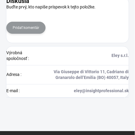
Diskusia
Buďte prvý, kto napíše príspevok k tejto položke.
Pridať komentár
Výrobná
Eley s.r.l.
spoločnosť
:
Via Giuseppe di Vittorio 11, Cadriano di
Adresa
:
Granarolo dell’Emilia (BO) 40057, Italy
E-mail
:
eley@insightprofessional.sk
Z