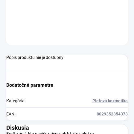
Jednotková
VYPREDANÉ
cena:
Tělový peelinng.
OPÝTAŤ SA
STRÁŽIŤ
Popis produktu nie je dostupný
Dodatočné parametre
Kategória
:
Pleťová kozmetika
EAN
:
8029352354373
Diskusia
Buďte prvý, kto napíše príspevok k tejto položke.