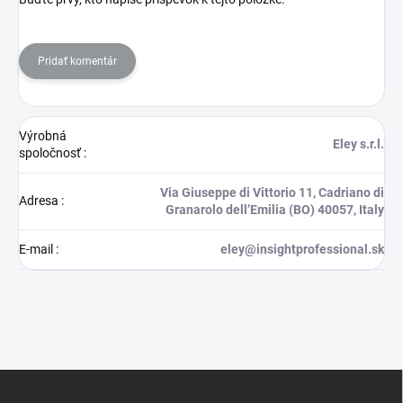
Pridať komentár
Výrobná
Eley s.r.l.
spoločnosť
:
Via Giuseppe di Vittorio 11, Cadriano di
Adresa
:
Granarolo dell’Emilia (BO) 40057, Italy
E-mail
:
eley@insightprofessional.sk
Z
á