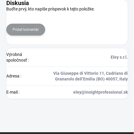
Diskusia
Buďte prvý, kto napíše príspevok k tejto položke.
Pridať komentár
Výrobná
Eley s.r.l.
spoločnosť
:
Via Giuseppe di Vittorio 11, Cadriano di
Adresa
:
Granarolo dell’Emilia (BO) 40057, Italy
E-mail
:
eley@insightprofessional.sk