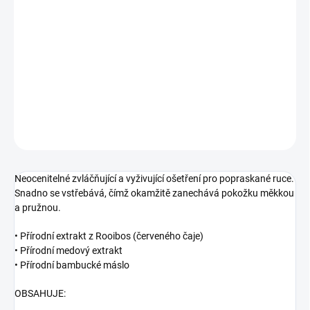
10,50 €
8,40 €
/ ks
Jednotková
NA DOTAZ
cena:
Hydratační krém na ruce.
DETAILNÉ INFORMÁCIE
OPÝTAŤ SA
STRÁŽIŤ
Neocenitelné zvláčňující a vyživující ošetření pro popraskané ruce.
Snadno se vstřebává, čímž okamžitě zanechává pokožku měkkou
a pružnou.
• Přírodní extrakt z Rooibos (červeného čaje)
• Přírodní medový extrakt
• Přírodní bambucké máslo
OBSAHUJE: