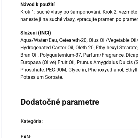
Návod k použití
Krok 1: suché vlasy po šamponování. Krok 2: vezměte 
naneste ji na suché vlasy, vpracujte pramen po pramen
Složení (INCI)
Aqua/Water/Eau, Ceteareth-20, Olus Oil/Vegetable Oil/H
Hydrogenated Castor Oil, Oleth-20, Ethylhexyl Stearate,
Bran Oil, Polyquaternium-37, Parfum/Fragrance, Dicapr
Europaea (Olive) Fruit Oil, Prunus Amygdalus Dulcis (
Phosphate, PEG-90M, Glycerin, Phenoxyethanol, Ethylh
Potassium Sorbate.
Dodatočné parametre
Kategória
:
EAN
: