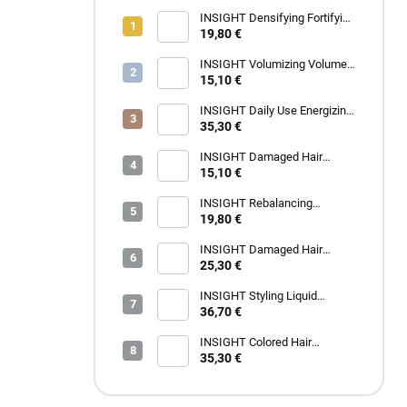
INSIGHT Densifying Fortifying
Shampoo 350 ml
19,80 €
INSIGHT Volumizing Volume
Up Shampoo 350 ml
15,10 €
INSIGHT Daily Use Energizing
Shampoo 900 ml
35,30 €
INSIGHT Damaged Hair
Restructurizing Shampoo 350
15,10 €
ml
INSIGHT Rebalancing
Rebalancing Shampoo 350 ml
19,80 €
INSIGHT Damaged Hair
Restructurizing Hair Mask 400
25,30 €
ml
INSIGHT Styling Liquid
Crystals 100 ml
36,70 €
INSIGHT Colored Hair
Protective Shampoo 900 ml
35,30 €