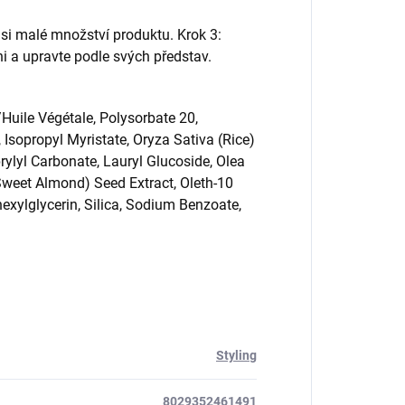
si malé množství produktu. Krok 3:
i a upravte podle svých představ.
uile Végétale, Polysorbate 20,
 Isopropyl Myristate, Oryza Sativa (Rice)
ylyl Carbonate, Lauryl Glucoside, Olea
Sweet Almond) Seed Extract, Oleth-10
exylglycerin, Silica, Sodium Benzoate,
Styling
8029352461491