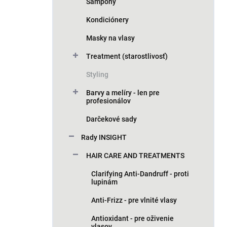
n
Šampóny
e
Kondiciónery
l
Masky na vlasy
Treatment (starostlivosť)
Styling
Barvy a melíry - len pre
profesionálov
Darčekové sady
Rady INSIGHT
HAIR CARE AND TREATMENTS
Clarifying Anti-Dandruff - proti
lupinám
Anti-Frizz - pre vlnité vlasy
Antioxidant - pre oživenie
vlasov