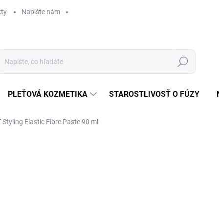
ty
Napíšte nám
Hľadať
PLEŤOVÁ KOZMETIKA
STAROSTLIVOSŤ O FÚZY
Styling Elastic Fibre Paste 90 ml
ZNAČKA:
INSIGHT
NOVÝ OBAL
21
Jedn
SK
cena