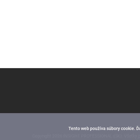
Z
á
p
ä
t
i
e
Tento web používa súbory cookie. Ď
Copyright 2026
INSIGHT PROFESSIONAL (SK)
. Všetky 