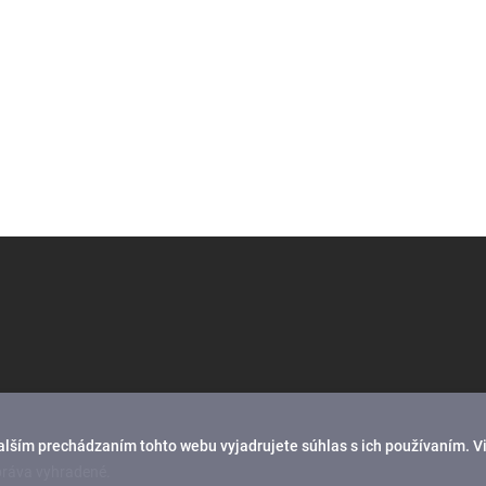
alším prechádzaním tohto webu vyjadrujete súhlas s ich používaním. V
práva vyhradené.