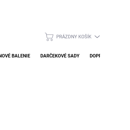
PRÁZDNY KOŠÍK
NÁKUPNÝ
KOŠÍK
NOVÉ BALENIE
DARČEKOVÉ SADY
DOPRAVA A PLAT
,70 €
/ ks
otková
LADOM
: