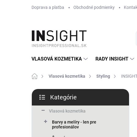
Prejsť
Doprava a platba
Obchodné podmienky
Kontak
na
obsah
VLASOVÁ KOZMETIKA
RADY INSIGHT
Domov
Vlasová kozmetika
Styling
INSIGHT 
B
Kategórie
o
Preskočiť
č
kategórie
n
Vlasová kozmetika
ý
Barvy a melíry - len pre
p
profesionálov
a