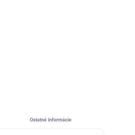
EME DORUČIŤ
8.2026
−
+
Pridať do košíka
nitá tvarovacia pasta
ILNÉ INFORMÁCIE
OPÝTAŤ SA
STRÁŽIŤ
Ostatné informácie