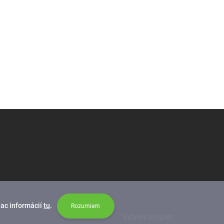
iac informácií
tu
.
Rozumiem
Vytvoril Shoptet