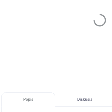
MÔŽ
DO:
11.
vlák
DETA
Popis
Diskusia