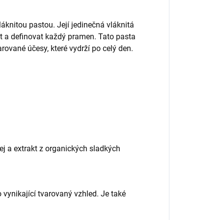
vláknitou pastou. Její jedinečná vláknitá
t a definovat každý pramen. Tato pasta
arované účesy, které vydrží po celý den.
ej a extrakt z organických sladkých
 vynikající tvarovaný vzhled. Je také