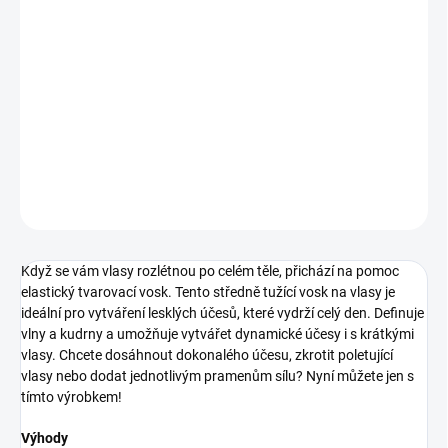
12.8.2026
−
+
Pridať do košíka
elastický vosk na vlasy
DETAILNÉ INFORMÁCIE
OPÝTAŤ SA
STRÁŽIŤ
Když se vám vlasy rozlétnou po celém těle, přichází na pomoc
elastický tvarovací vosk. Tento středně tužící vosk na vlasy je
ideální pro vytváření lesklých účesů, které vydrží celý den. Definuje
vlny a kudrny a umožňuje vytvářet dynamické účesy i s krátkými
vlasy. Chcete dosáhnout dokonalého účesu, zkrotit poletující
vlasy nebo dodat jednotlivým pramenům sílu? Nyní můžete jen s
tímto výrobkem!
Výhody