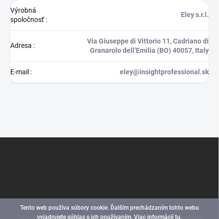
Výrobná
Eley s.r.l.
spoločnosť
:
Via Giuseppe di Vittorio 11, Cadriano di
Adresa
:
Granarolo dell’Emilia (BO) 40057, Italy
E-mail
:
eley@insightprofessional.sk
Z
á
p
ä
t
i
e
Tento web používa súbory cookie. Ďalším prechádzaním tohto webu
vyjadrujete súhlas s ich používaním. Viac informácií
tu
.
Copyright 2026
INSIGHT PROFESSIONAL (SK)
. Všetky práva vyhradené.