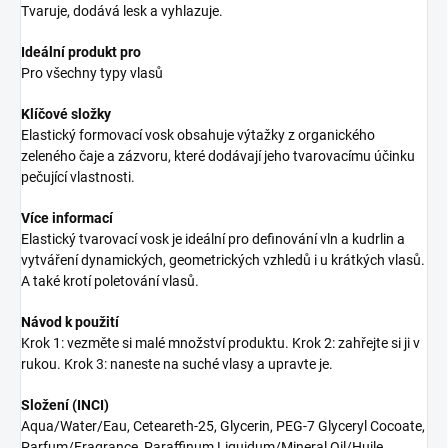
Tvaruje, dodává lesk a vyhlazuje.
Ideální produkt pro
Pro všechny typy vlasů
Klíčové složky
Elastický formovací vosk obsahuje výtažky z organického
zeleného čaje a zázvoru, které dodávají jeho tvarovacímu účinku
pečující vlastnosti.
Více informací
Elastický tvarovací vosk je ideální pro definování vln a kudrlin a
vytváření dynamických, geometrických vzhledů i u krátkých vlasů.
A také krotí poletování vlasů.
Návod k použití
Krok 1: vezměte si malé množství produktu. Krok 2: zahřejte si ji v
rukou. Krok 3: naneste na suché vlasy a upravte je.
Složení (INCI)
Aqua/Water/Eau, Ceteareth-25, Glycerin, PEG-7 Glyceryl Cocoate,
Parfum/Fragrance, Paraffinum Liquidum/Mineral Oil/Huile